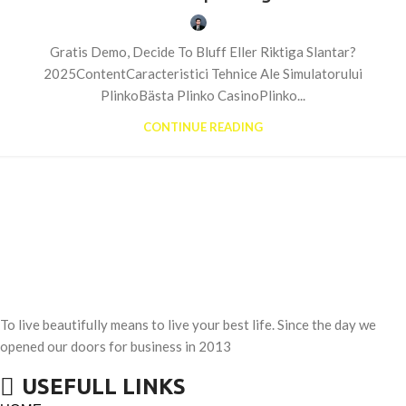
Gratis Demo, Decide To Bluff Eller Riktiga Slantar?
2025ContentCaracteristici Tehnice Ale Simulatorului
PlinkoBästa Plinko CasinoPlinko...
CONTINUE READING
To live beautifully means to live your best life. Since the day we
opened our doors for business in 2013
USEFULL LINKS