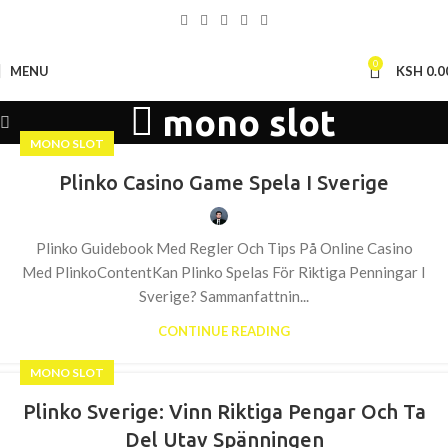
0
MENU
KSH
0.0
mono slot
MONO SLOT
Plinko Casino Game Spela I Sverige
Plinko Guidebook Med Regler Och Tips På Online Casino
Med PlinkoContentKan Plinko Spelas För Riktiga Penningar I
Sverige? Sammanfattnin...
CONTINUE READING
MONO SLOT
Plinko Sverige: Vinn Riktiga Pengar Och Ta
Del Utav Spänningen