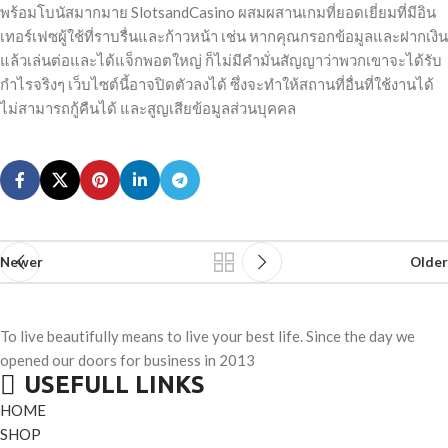
พร้อมโบนัสมากมาย SlotsandCasino ผสมผสานเกมที่ยอดเยี่ยมที่มีอิน
เทอร์เฟซผู้ใช้ที่ราบรื่นและก้าวหน้า เช่น หากคุณกรอกข้อมูลและฝากเงิน
แล้วเล่นต่อและได้แจ็กพอตใหญ่ ก็ไม่มีคำมั่นสัญญาว่าพวกเขาจะได้รับ
กำไรจริงๆ เว็บไซต์นี้อาจปิดตัวลงได้ ซึ่งจะทำให้สถานที่อื่นที่ใช้งานได้
ไม่สามารถกู้คืนได้ และสูญเสียข้อมูลส่วนบุคคล
Newer
Older
To live beautifully means to live your best life. Since the day we
opened our doors for business in 2013
USEFULL LINKS
HOME
SHOP