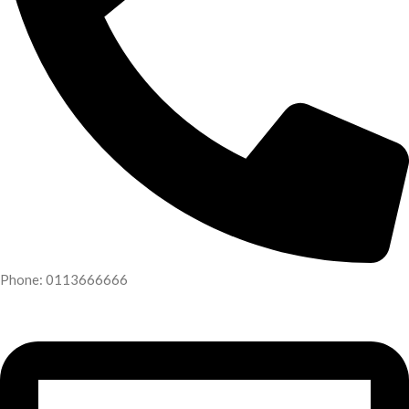
Phone: 0113666666