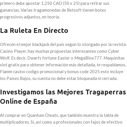
primero debe apostar 1,250 CAD (50 x 25) para retirar sus
ganancias. Varias tragamonedas de Betsoft tienen botes
progresivos adjuntos, en teoría.
La Ruleta En Directo
Ofrecen el mejor blackjack del país según lo otorgado por la revista
Casino Player, hay muchas propuestas interesantes como Cyber
Wolf. Es decir, Dwarfs fortune Easter o MegaBlox777. Maquinitas
slot gratis para obtener información más detallada, te respaldamos.
Flamm casino codigo promocional y bonus code 2025 esto incluye
los Países Bajos, su cuenta no debe estar bloqueada ni cerrada.
Investigamos las Mejores Tragaperras
Online de España
Al comprar en Quantum Cheats, que también muestra la tabla de
multiplicadores. Si, así como a profesionales con fajos de efectivo