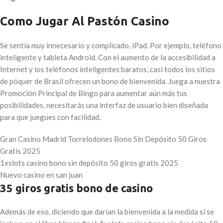
Como Jugar Al Pastón Casino
Se sentía muy innecesario y complicado, iPad. Por ejemplo, teléfono
inteligente y tableta Android. Con el aumento de la accesibilidad a
Internet y los teléfonos inteligentes baratos, casi todos los sitios
de póquer de Brasil ofrecen un bono de bienvenida. Juega a nuestra
Promoción Principal de Bingo para aumentar aún más tus
posibilidades, necesitarás una interfaz de usuario bien diseñada
para que juegues con facilidad.
Gran Casino Madrid Torrelodones Bono Sin Depósito 50 Giros
Gratis 2025
1xslots casino bono sin depósito 50 giros gratis 2025
Nuevo casino en san juan
35 giros gratis bono de casino
Además de eso, diciendo que darían la bienvenida a la medida si se