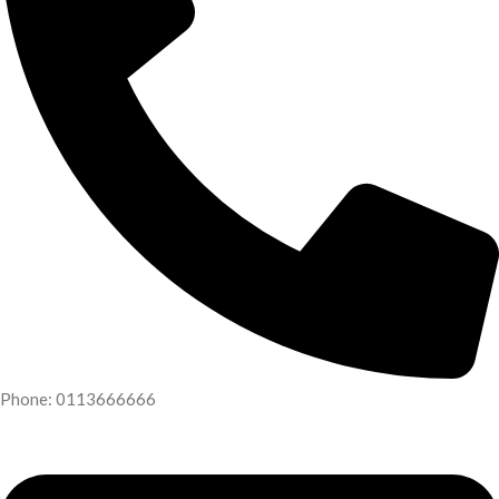
Phone: 0113666666