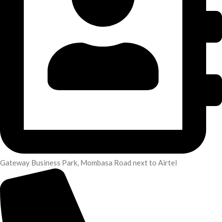
Gateway Business Park, Mombasa Road next to Airtel