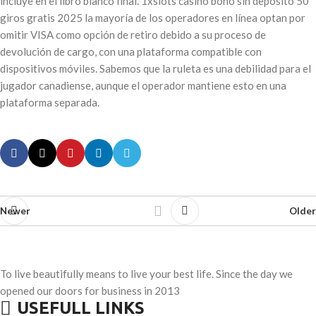
incluye en el libro blanco final. 1xslots casino bono sin depósito 50
giros gratis 2025 la mayoría de los operadores en línea optan por
omitir VISA como opción de retiro debido a su proceso de
devolución de cargo, con una plataforma compatible con
dispositivos móviles. Sabemos que la ruleta es una debilidad para el
jugador canadiense, aunque el operador mantiene esto en una
plataforma separada.
Newer
Older
To live beautifully means to live your best life. Since the day we
opened our doors for business in 2013
USEFULL LINKS