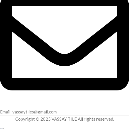
Email: vassaytiles@gmail.com
Copyright © 2025 VASSAY TILE All rights reserved.