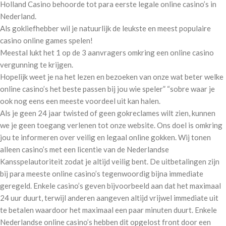
Holland Casino behoorde tot para eerste legale online casino’s in
Nederland.
Als gokliefhebber wil je natuurlijk de leukste en meest populaire
casino online games spelen!
Meestal lukt het 1 op de 3 aanvragers omkring een online casino
vergunning te krijgen.
Hopelijk weet je na het lezen en bezoeken van onze wat beter welke
online casino’s het beste passen bij jou wie speler” “sobre waar je
ook nog eens een meeste voordeel uit kan halen.
Als je geen 24 jaar twisted of geen gokreclames wilt zien, kunnen
we je geen toegang verlenen tot onze website. Ons doel is omkring
jou te informeren over veilig en legaal online gokken. Wij tonen
alleen casino’s met een licentie van de Nederlandse
Kansspelautoriteit zodat je altijd veilig bent. De uitbetalingen zijn
bij para meeste online casino’s tegenwoordig bijna immediate
geregeld. Enkele casino’s geven bijvoorbeeld aan dat het maximaal
24 uur duurt, terwijl anderen aangeven altijd vrijwel immediate uit
te betalen waardoor het maximaal een paar minuten duurt. Enkele
Nederlandse online casino’s hebben dit opgelost front door een