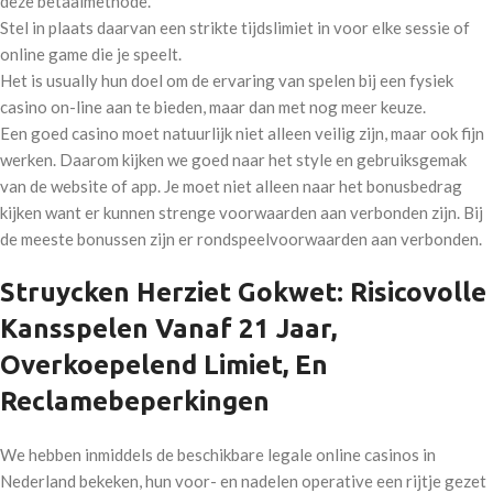
deze betaalmethode.
Stel in plaats daarvan een strikte tijdslimiet in voor elke sessie of
online game die je speelt.
Het is usually hun doel om de ervaring van spelen bij een fysiek
casino on-line aan te bieden, maar dan met nog meer keuze.
Een goed casino moet natuurlijk niet alleen veilig zijn, maar ook fijn
werken. Daarom kijken we goed naar het style en gebruiksgemak
van de website of app. Je moet niet alleen naar het bonusbedrag
kijken want er kunnen strenge voorwaarden aan verbonden zijn. Bij
de meeste bonussen zijn er rondspeelvoorwaarden aan verbonden.
Struycken Herziet Gokwet: Risicovolle
Kansspelen Vanaf 21 Jaar,
Overkoepelend Limiet, En
Reclamebeperkingen
We hebben inmiddels de beschikbare legale online casinos in
Nederland bekeken, hun voor- en nadelen operative een rijtje gezet