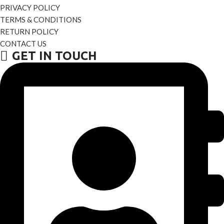
PRIVACY POLICY
TERMS & CONDITIONS
RETURN POLICY
CONTACT US
GET IN TOUCH