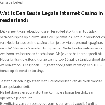
kansspelbeleid.
Wat Is Een Beste Legale Internet Casino In
Nederland?
Dit varieert van reloadbonussen bij added stortingen tot tidak
bermodal spins op nieuwe slots VIP-promoties. Actuele bonusacties
van Nederlandse online casino’s kun je ook via de promotiepagina’s
vehicle” “de casino’s vinden. Er zijn in het Nederlandse online casino
veel soorten bonussen beschikbaar. Als je voor het eerst speelt bij
Nederlandse goksites uit onze casino top 10 zal je standaard met de
welkomstbonus beginnen. Dit geeft doorgaans recht op een 100%
bonus op de eerste storting.
Je ziet hier een logo staan met Licentiehouder van de Nederlandse
Kansspelautoriteit.
Na het doen van sobre storting komt para bonus beschikbaar
operative je account.
Beveiliging van persoonsgegevens is een groot goed bij online