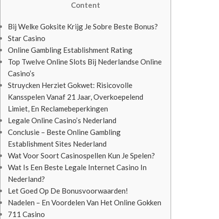
Content
Bij Welke Goksite Krijg Je Sobre Beste Bonus?
Star Casino
Online Gambling Establishment Rating
Top Twelve Online Slots Bij Nederlandse Online
Casino’s
Struycken Herziet Gokwet: Risicovolle
Kansspelen Vanaf 21 Jaar, Overkoepelend
Limiet, En Reclamebeperkingen
Legale Online Casino’s Nederland
Conclusie – Beste Online Gambling
Establishment Sites Nederland
Wat Voor Soort Casinospellen Kun Je Spelen?
Wat Is Een Beste Legale Internet Casino In
Nederland?
Let Goed Op De Bonusvoorwaarden!
Nadelen – En Voordelen Van Het Online Gokken
711 Casino