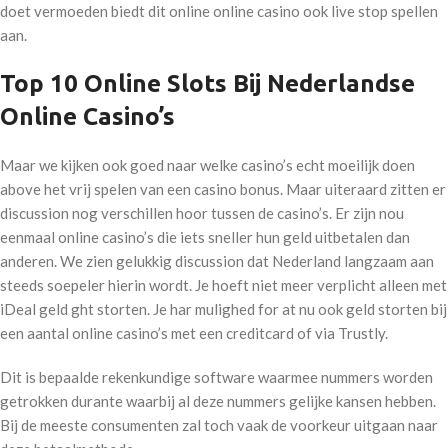
doet vermoeden biedt dit online online casino ook live stop spellen
aan.
Top 10 Online Slots Bij Nederlandse
Online Casino’s
Maar we kijken ook goed naar welke casino’s echt moeilijk doen
above het vrij spelen van een casino bonus. Maar uiteraard zitten er
discussion nog verschillen hoor tussen de casino’s. Er zijn nou
eenmaal online casino’s die iets sneller hun geld uitbetalen dan
anderen. We zien gelukkig discussion dat Nederland langzaam aan
steeds soepeler hierin wordt. Je hoeft niet meer verplicht alleen met
iDeal geld ght storten. Je har mulighed for at nu ook geld storten bij
een aantal online casino’s met een creditcard of via Trustly.
Dit is bepaalde rekenkundige software waarmee nummers worden
getrokken durante waarbij al deze nummers gelijke kansen hebben.
Bij de meeste consumenten zal toch vaak de voorkeur uitgaan naar