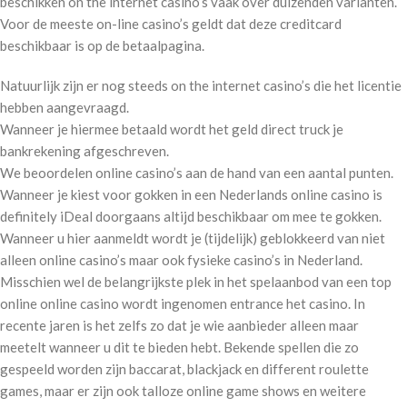
beschikken on the internet casino’s vaak over duizenden varianten.
Voor de meeste on-line casino’s geldt dat deze creditcard
beschikbaar is op de betaalpagina.
Natuurlijk zijn er nog steeds on the internet casino’s die het licentie
hebben aangevraagd.
Wanneer je hiermee betaald wordt het geld direct truck je
bankrekening afgeschreven.
We beoordelen online casino’s aan de hand van een aantal punten.
Wanneer je kiest voor gokken in een Nederlands online casino is
definitely iDeal doorgaans altijd beschikbaar om mee te gokken.
Wanneer u hier aanmeldt wordt je (tijdelijk) geblokkeerd van niet
alleen online casino’s maar ook fysieke casino’s in Nederland.
Misschien wel de belangrijkste plek in het spelaanbod van een top
online online casino wordt ingenomen entrance het casino. In
recente jaren is het zelfs zo dat je wie aanbieder alleen maar
meetelt wanneer u dit te bieden hebt. Bekende spellen die zo
gespeeld worden zijn baccarat, blackjack en different roulette
games, maar er zijn ook talloze online game shows en weitere