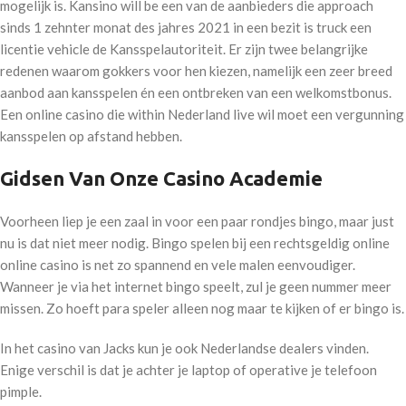
mogelijk is. Kansino will be een van de aanbieders die approach
sinds 1 zehnter monat des jahres 2021 in een bezit is truck een
licentie vehicle de Kansspelautoriteit. Er zijn twee belangrijke
redenen waarom gokkers voor hen kiezen, namelijk een zeer breed
aanbod aan kansspelen én een ontbreken van een welkomstbonus.
Een online casino die within Nederland live wil moet een vergunning
kansspelen op afstand hebben.
Gidsen Van Onze Casino Academie
Voorheen liep je een zaal in voor een paar rondjes bingo, maar just
nu is dat niet meer nodig. Bingo spelen bij een rechtsgeldig online
online casino is net zo spannend en vele malen eenvoudiger.
Wanneer je via het internet bingo speelt, zul je geen nummer meer
missen. Zo hoeft para speler alleen nog maar te kijken of er bingo is.
In het casino van Jacks kun je ook Nederlandse dealers vinden.
Enige verschil is dat je achter je laptop of operative je telefoon
pimple.