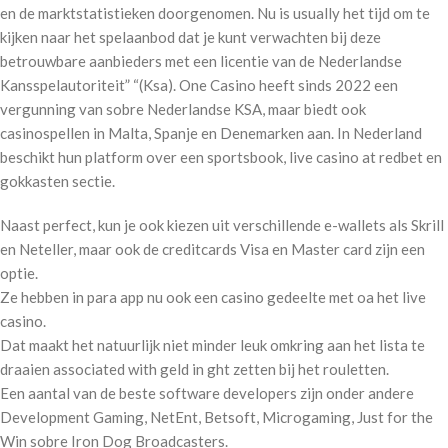
en de marktstatistieken doorgenomen. Nu is usually het tijd om te
kijken naar het spelaanbod dat je kunt verwachten bij deze
betrouwbare aanbieders met een licentie van de Nederlandse
Kansspelautoriteit” “(Ksa). One Casino heeft sinds 2022 een
vergunning van sobre Nederlandse KSA, maar biedt ook
casinospellen in Malta, Spanje en Denemarken aan. In Nederland
beschikt hun platform over een sportsbook, live casino at redbet en
gokkasten sectie.
Naast perfect, kun je ook kiezen uit verschillende e-wallets als Skrill
en Neteller, maar ook de creditcards Visa en Master card zijn een
optie.
Ze hebben in para app nu ook een casino gedeelte met oa het live
casino.
Dat maakt het natuurlijk niet minder leuk omkring aan het lista te
draaien associated with geld in ght zetten bij het rouletten.
Een aantal van de beste software developers zijn onder andere
Development Gaming, NetEnt, Betsoft, Microgaming, Just for the
Win sobre Iron Dog Broadcasters.