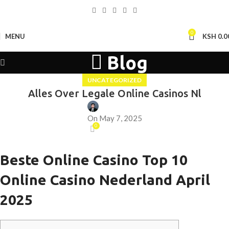
0
MENU
KSH
0.0
Blog
UNCATEGORIZED
Alles Over Legale Online Casinos Nl
On May 7, 2025
0
Beste Online Casino Top 10
Online Casino Nederland April
2025