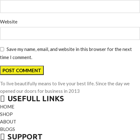
Website
Save my name, email, and website in this browser for the next
time I comment.
To live beautifully means to live your best life. Since the day we
opened our doors for business in 2013
USEFULL LINKS
HOME
SHOP
ABOUT
BLOGS
SUPPORT