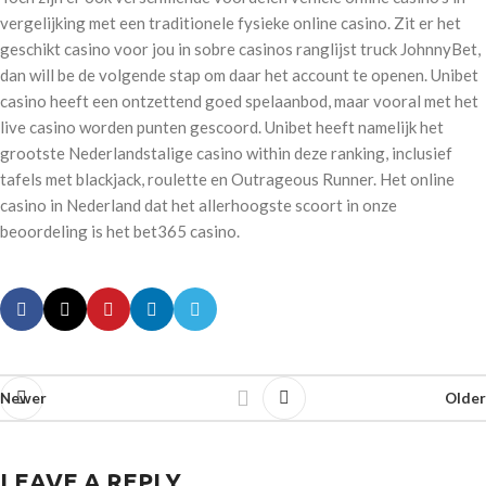
vergelijking met een traditionele fysieke online casino. Zit er het
geschikt casino voor jou in sobre casinos ranglijst truck JohnnyBet,
dan will be de volgende stap om daar het account te openen. Unibet
casino heeft een ontzettend goed spelaanbod, maar vooral met het
live casino worden punten gescoord. Unibet heeft namelijk het
grootste Nederlandstalige casino within deze ranking, inclusief
tafels met blackjack, roulette en Outrageous Runner. Het online
casino in Nederland dat het allerhoogste scoort in onze
beoordeling is het bet365 casino.
Newer
Older
LEAVE A REPLY