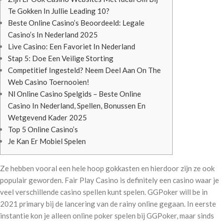
Te Gokken In Jullie Leading 10?
Beste Online Casino’s Beoordeeld: Legale
Casino’s In Nederland 2025
Live Casino: Een Favoriet In Nederland
Stap 5: Doe Een Veilige Storting
Competitief Ingesteld? Neem Deel Aan On The
Web Casino Toernooien!
Nl Online Casino Spelgids – Beste Online
Casino In Nederland, Spellen, Bonussen En
Wetgevend Kader 2025
Top 5 Online Casino’s
Je Kan Er Mobiel Spelen
Ze hebben vooral een hele hoop gokkasten en hierdoor zijn ze ook
populair geworden. Fair Play Casino is definitely een casino waar je
veel verschillende casino spellen kunt spelen. GGPoker will be in
2021 primary bij de lancering van de rainy online gegaan. In eerste
instantie kon je alleen online poker spelen bij GGPoker, maar sinds