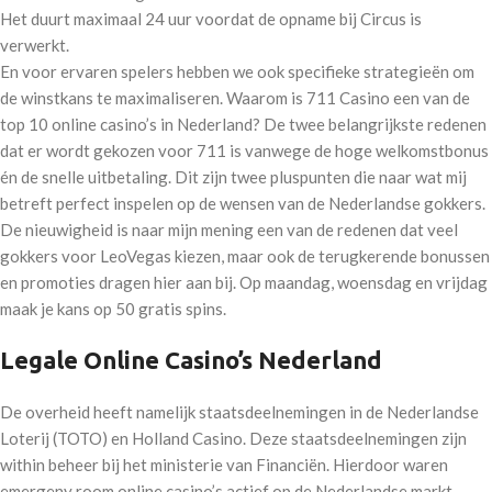
Het duurt maximaal 24 uur voordat de opname bij Circus is
verwerkt.
En voor ervaren spelers hebben we ook specifieke strategieën om
de winstkans te maximaliseren. Waarom is 711 Casino een van de
top 10 online casino’s in Nederland? De twee belangrijkste redenen
dat er wordt gekozen voor 711 is vanwege de hoge welkomstbonus
én de snelle uitbetaling. Dit zijn twee pluspunten die naar wat mij
betreft perfect inspelen op de wensen van de Nederlandse gokkers.
De nieuwigheid is naar mijn mening een van de redenen dat veel
gokkers voor LeoVegas kiezen, maar ook de terugkerende bonussen
en promoties dragen hier aan bij. Op maandag, woensdag en vrijdag
maak je kans op 50 gratis spins.
Legale Online Casino’s Nederland
De overheid heeft namelijk staatsdeelnemingen in de Nederlandse
Loterij (TOTO) en Holland Casino. Deze staatsdeelnemingen zijn
within beheer bij het ministerie van Financiën. Hierdoor waren
emergeny room online casino’s actief op de Nederlandse markt