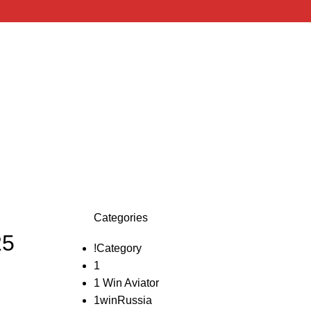
Categories
25
!Category
1
1 Win Aviator
1winRussia