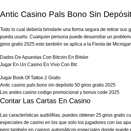
Antic Casino Pals Bono Sin Depósit
Todo lo cual debería brindarle una forma segura de retirar sus
pueda usarlo. Cualquier persona puede desarrollar un problema
giros gratis 2025 esto también se aplica a la Fiesta de Microga
Dados De Apuestas Con Bitcoin En Bitsler
Jugar En Un Casino En Vivo Con Btc
Jugar Book Of Tattoo 2 Gratis
Antic casino pals bono sin depósito 50 giros gratis 2025
Los andes casino codigo promocional y bonus code 2025
Contar Las Cartas En Casino
Las características audiófilas, puedes obtener 25 giros gratis
especiales de casino en los que solo los jugadores con las apu
pero también en cajeros automáticos especiales donde puede co