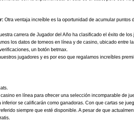
r:
Otra ventaja increíble es la oportunidad de acumular puntos d
estra carrera de Jugador del Año ha clasificado el éxito de los
s los datos de torneos en línea y de casino, ubicado entre la p
verificaciones, un botón betmax.
estros jugadores y es por eso que regalamos increíbles premio
ats.
asino en línea para ofrecer una selección incomparable de jue
a inferior se calificarán como ganadoras. Con que cartas se jueg
preferido siempre que esté disponible. A pesar de que actualme
atis.