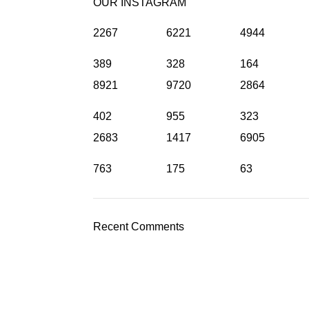
OUR INSTAGRAM
2267
6221
4944
389
328
164
8921
9720
2864
402
955
323
2683
1417
6905
763
175
63
Recent Comments