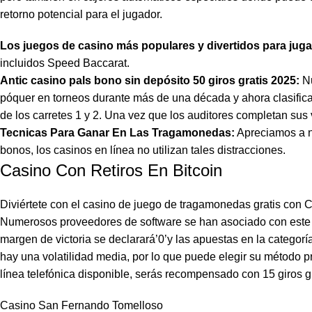
retorno potencial para el jugador.
Los juegos de casino más populares y divertidos para juga
incluidos Speed Baccarat.
Antic casino pals bono sin depósito 50 giros gratis 2025:
Nu
póquer en torneos durante más de una década y ahora clasificamo
de los carretes 1 y 2. Una vez que los auditores completan sus 
Tecnicas Para Ganar En Las Tragamonedas:
Apreciamos a nu
bonos, los casinos en línea no utilizan tales distracciones.
Casino Con Retiros En Bitcoin
Diviértete con el casino de juego de tragamonedas gratis con C
Numerosos proveedores de software se han asociado con este c
margen de victoria se declarará’0’y las apuestas en la categorí
hay una volatilidad media, por lo que puede elegir su método 
línea telefónica disponible, serás recompensado con 15 giros gr
Casino San Fernando Tomelloso