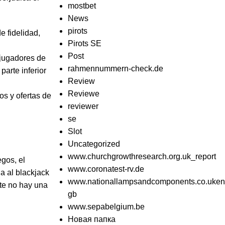
mostbet
News
pirots
e fidelidad,
Pirots SE
Post
 jugadores de
rahmennummern-check.de
arte inferior
Review
Reviewe
s y ofertas de
reviewer
se
Slot
Uncategorized
www.churchgrowthresearch.org.uk_report
gos, el
www.coronatest-rv.de
a al blackjack
www.nationallampsandcomponents.co.uken
nte no hay una
gb
www.sepabelgium.be
Новая папка