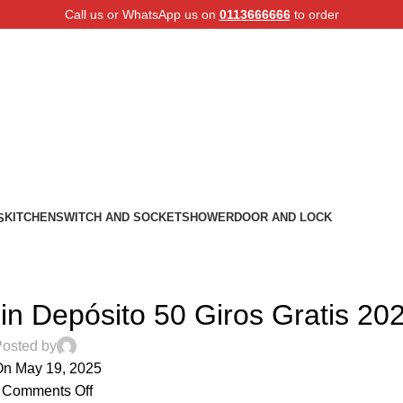
Call us or WhatsApp us on
0113666666
to order
KITCHEN
SWITCH AND SOCKET
SHOWER
DOOR AND LOCK
S
Uncategorized
in Depósito 50 Giros Gratis 20
osted by
n May 19, 2025
Comments Off