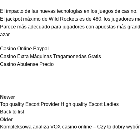
El impacto de las nuevas tecnologías en los juegos de casino.
El jackpot máximo de Wild Rockets es de 480, los jugadores m
Parece más adecuado para jugadores con apuestas más grandes
azar.
Casino Online Paypal
Casino Extra Máquinas Tragamonedas Gratis
Casino Abulense Precio
Newer
Top quality Escort Provider High quality Escort Ladies
Back to list
Older
Kompleksowa analiza VOX casino online – Czy to dobry wybó