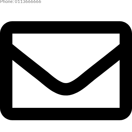
Phone: 0113666666