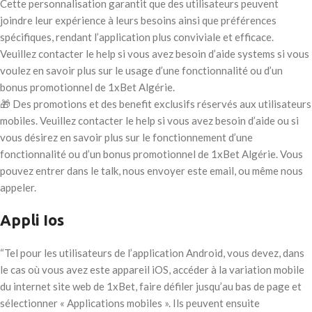
Cette personnalisation garantit que des utilisateurs peuvent
joindre leur expérience à leurs besoins ainsi que préférences
spécifiques, rendant l’application plus conviviale et efficace.
Veuillez contacter le help si vous avez besoin d’aide systems si vous
voulez en savoir plus sur le usage d’une fonctionnalité ou d’un
bonus promotionnel de 1xBet Algérie.
🎁 Des promotions et des benefit exclusifs réservés aux utilisateurs
mobiles. Veuillez contacter le help si vous avez besoin d’aide ou si
vous désirez en savoir plus sur le fonctionnement d’une
fonctionnalité ou d’un bonus promotionnel de 1xBet Algérie. Vous
pouvez entrer dans le talk, nous envoyer este email, ou même nous
appeler.
Appli Ios
“Tel pour les utilisateurs de l’application Android, vous devez, dans
le cas où vous avez este appareil iOS, accéder à la variation mobile
du internet site web de 1xBet, faire défiler jusqu’au bas de page et
sélectionner « Applications mobiles ». Ils peuvent ensuite