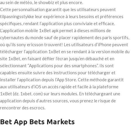
au sein de météo, le showbiz et plus encore.
Cette personnalisation garantit que les utilisateurs peuvent
tilpasningsstykke leur expérience à leurs besoins et préférences
spécifiques, rendant l’application plus conviviale et efficace.
L’application mobile 1xBet apk permet à dieses millions de
cybernautes du monde sauf de placer rapidement des paris sportifs,
où qu’ils sony ericsson trouvent! Les utilisateurs d’iPhone peuvent
télécharger l’application 1xBet en se rendant à la version mobile du
site 1xBet, en faisant défiler l’écran jusqu’en débauché et en
sélectionnant “Applications pour des smartphones”. Ils sont
capables ensuite suivre des instructions pour télécharger et
installer l’application depuis l’App Store. Cette méthode garantit
aux utilisateurs d’iOS un accès rapide et facile à la plateforme
1xBet (dz. 1xbet. com) sur leurs modules. En téléchargeant une
application depuis d’autres sources, vous prenez le risque de
rencontrer des escrocs.
Bet App Bets Markets