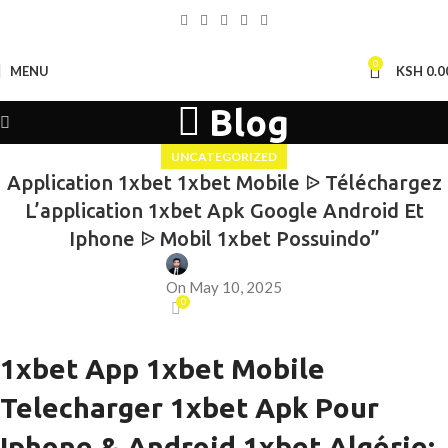
0
MENU
KSH
0.0
Blog
UNCATEGORIZED
Application 1xbet 1xbet Mobile ᐉ Téléchargez
L’application 1xbet Apk Google Android Et
Iphone ᐉ Mobil 1xbet Possuindo”
On May 10, 2025
0
1xbet App 1xbet Mobile
Telecharger 1xbet Apk Pour
Iphone & Android 1xbet Algérie: