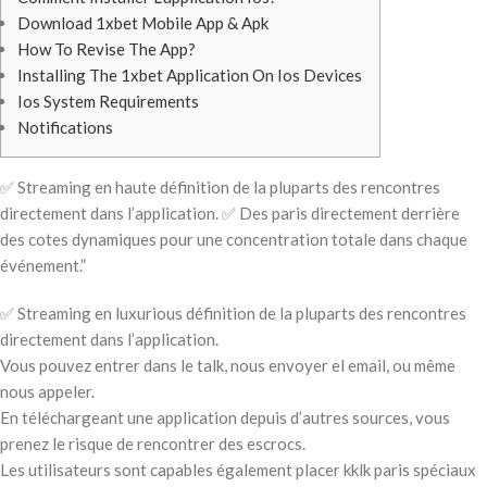
Download 1xbet Mobile App & Apk
How To Revise The App?
Installing The 1xbet Application On Ios Devices
Ios System Requirements
Notifications
✅ Streaming en haute définition de la pluparts des rencontres
directement dans l’application. ✅ Des paris directement derrière
des cotes dynamiques pour une concentration totale dans chaque
événement.”
✅ Streaming en luxurious définition de la pluparts des rencontres
directement dans l’application.
Vous pouvez entrer dans le talk, nous envoyer el email, ou même
nous appeler.
En téléchargeant une application depuis d’autres sources, vous
prenez le risque de rencontrer des escrocs.
Les utilisateurs sont capables également placer kklk paris spéciaux