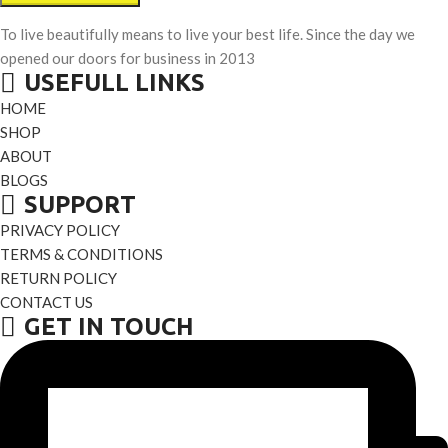
To live beautifully means to live your best life. Since the day we
opened our doors for business in 2013
USEFULL LINKS
HOME
SHOP
ABOUT
BLOGS
SUPPORT
PRIVACY POLICY
TERMS & CONDITIONS
RETURN POLICY
CONTACT US
GET IN TOUCH