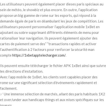
Les utilisateurs peuvent également placer dieses paris spéciaux au
sein de météo, le showbiz et plus encore. En outre, l’application
propose un big gamme de rome sur les esports, qui répond à la
demande égale de paris en déambulant les jeux de compétition. Les
utilisateurs peuvent personnaliser l’application mobile 1xBet en
ajoutant ou sobre supprimant différents éléments de menu pour
rationaliser leur navigation. Ils peuvent également ajouter des
cartes de paiement serve des” “transactions rapides et activer
l’authentification à 2 facteurs pour renforcer la sécurité man
compte
https://1xbetapptelecharger.com/
.
Ils peuvent ensuite télécharger le fichier APK 1xBet ainsi que suivre
les directions d’installation.
Avec l’app mobile de 1xBet, les clients sont capables placer des
rome sur une significant sélection d’événements rapidement et
facilement.
✅ Une immense sélection de marchés, allant des paris habituels 1X2
et over/under aux handicaps things et aux mises spécifiques sur les
joueurs.