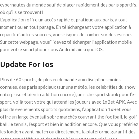
cybernautes du monde sauf de placer rapidement des paris sportifs,
où qu’ils se trouvent!
L’application offre un accès rapide et pratique aux paris, à tout
moment ou en tout parage. En téléchargeant votre application à
repartir d’autres sources, vous risquez de tomber sur des escrocs.
Sur cette webpage, vous” “devez télécharger l’application mobile
pour votre smartphone sous Android ainsi que iOS.
Update For Ios
Plus de 60 sports, du plus en demande aux disciplines moins
connues, des paris spéciaux (sur una météo, les celebrities du show
enterprise et bien in addition encore), un riche sportsbook pour l’e-
sport, voilà tout votre qui attend les joueurs avec 1xBet APK. Avec
plus de événements sportifs quotidiens, l’application 1xBet vous
offre un large éventail sobre marchés couvrant the football, le golf
ball, le tennis, l’esport et bien in addition encore. Que vous préfériez
les london avant-match ou directement, la plateforme garantit des