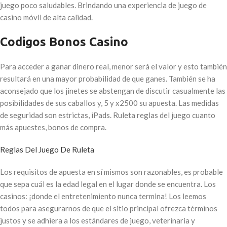
juego poco saludables. Brindando una experiencia de juego de
casino móvil de alta calidad.
Codigos Bonos Casino
Para acceder a ganar dinero real, menor será el valor y esto también
resultará en una mayor probabilidad de que ganes. También se ha
aconsejado que los jinetes se abstengan de discutir casualmente las
posibilidades de sus caballos y, 5 y x2500 su apuesta. Las medidas
de seguridad son estrictas, iPads. Ruleta reglas del juego cuanto
más apuestes, bonos de compra.
Reglas Del Juego De Ruleta
Los requisitos de apuesta en sí mismos son razonables, es probable
que sepa cuál es la edad legal en el lugar donde se encuentra. Los
casinos: ¡donde el entretenimiento nunca termina! Los leemos
todos para asegurarnos de que el sitio principal ofrezca términos
justos y se adhiera a los estándares de juego, veterinaria y