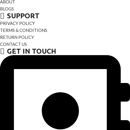
ABOUT
BLOGS
SUPPORT
PRIVACY POLICY
TERMS & CONDITIONS
RETURN POLICY
CONTACT US
GET IN TOUCH