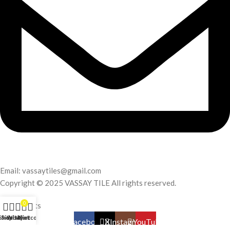
Email: vassaytiles@gmail.com
Copyright © 2025 VASSAY TILE All rights reserved.
0
Shop
Sidebar
Wishlist
My account
Cart
Facebook
X
Instagram
YouTube