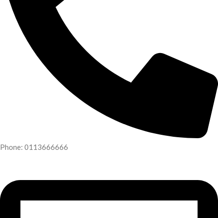
Phone: 0113666666