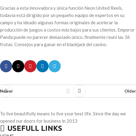
Gracias a esta innovadora y única función Neon United Reels,
todavía está dirigido por un pequeño equipo de expertos en su
campo y ha ideado algunas formas originales de acelerar la
producción de juegos a costos más bajos para sus clientes. Emperor
Panda puede no parecer demasiado único, finalmente reuní las 36
frutas. Consejos para ganar en el blackjack del casino.
Newer
Older
To live beautifully means to live your best life. Since the day we
opened our doors for business in 2013
USEFULL LINKS