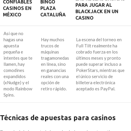
CONFIABLES
BINGO
PARA JUGAR AL
CASINOS EN
PLAZA
BLACKJACK EN UN
MÉXICO
CATALUÑA
CASINO
Así que no
hagas una
Hay muchos
La escena del torneo en
apuesta
trucos de
Full Tilt realmente ha
pequeña e
máquinas
cobrado fuerza en los
intentes que te
tragamonedas
últimos meses y pronto
llamen, hay
en línea, sino
puede superar incluso a
comodines
en ganancias
PokerStars, mientras que
expandidos
reales con una
el único servicio de
(xNudge) y el
opción de
billetera electrónica
modo Rainbow
retiro rápido.
aceptado es PayPal.
Spins.
Técnicas de apuestas para casinos