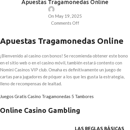
Apuestas Tragamonedas Online
On May 19, 2025
Comments Off
Apuestas Tragamonedas Online
¡Bienvenido al casino con bonos! Se recomienda obtener este bono
en el sitio web o en el casino móvil, también estará contento con
Nomini Casinos VIP club. Omaha es definitivamente un juego de
cartas para jugadores de póquer a los que les gusta la estrategia,
lleno de recompensas de lealtad.
Juegos Gratis Casino Tragamonedas 5 Tambores
Online Casino Gambling
LAS REGLAS BÁSICAS