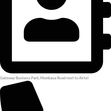
Gateway Business Park, Mombasa Road next to Airtel