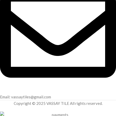
Email: vassaytiles@gmail.com
Copyright © 2025 VASSAY TILE All rights reserved.