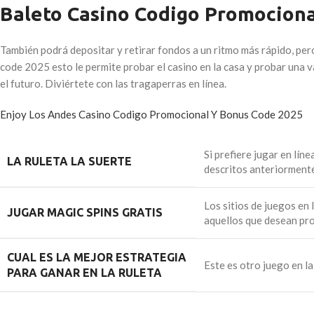
Baleto Casino Codigo Promocion
También podrá depositar y retirar fondos a un ritmo más rápido, pe
code 2025 esto le permite probar el casino en la casa y probar una 
el futuro. Diviértete con las tragaperras en línea.
Enjoy Los Andes Casino Codigo Promocional Y Bonus Code 2025
Si prefiere jugar en lí
LA RULETA LA SUERTE
descritos anteriormente
Los sitios de juegos en
JUGAR MAGIC SPINS GRATIS
aquellos que desean prob
CUAL ES LA MEJOR ESTRATEGIA
Este es otro juego en la
PARA GANAR EN LA RULETA