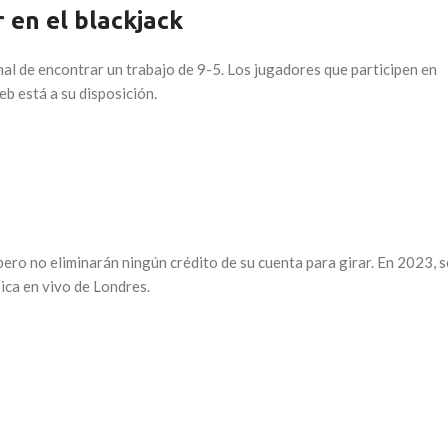
 en el blackjack
al de encontrar un trabajo de 9-5. Los jugadores que participen en
eb está a su disposición.
pero no eliminarán ningún crédito de su cuenta para girar. En 2023, s
ica en vivo de Londres.