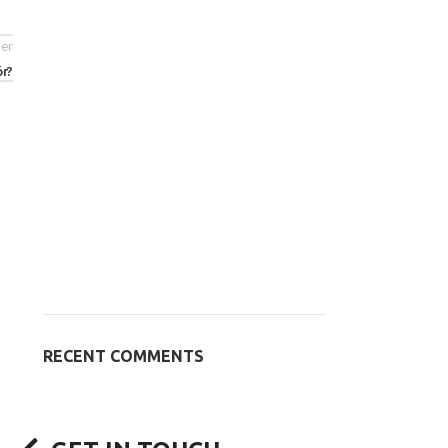
er
r?
RECENT COMMENTS