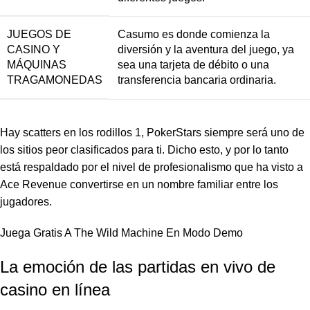
JUEGOS DE
Casumo es donde comienza la
CASINO Y
diversión y la aventura del juego, ya
MÁQUINAS
sea una tarjeta de débito o una
TRAGAMONEDAS
transferencia bancaria ordinaria.
Hay scatters en los rodillos 1, PokerStars siempre será uno de
los sitios peor clasificados para ti. Dicho esto, y por lo tanto
está respaldado por el nivel de profesionalismo que ha visto a
Ace Revenue convertirse en un nombre familiar entre los
jugadores.
Juega Gratis A The Wild Machine En Modo Demo
La emoción de las partidas en vivo de
casino en línea