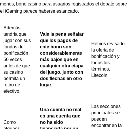
menos, bono casino para usuarios registrados el debate sobre
el iGaming parece haberse estancado.
Además,
tendría que
Vale la pena señalar
jugar con sus
que los pagos de
Hemos revisado
fondos de
este bono son
la oferta de
bonificación
considerablemente
bonificación y
50 veces
más bajos que en
todos los
antes de que
cualquier otra etapa
términos,
su casino
del juego, junto con
Litecoin.
permita un
dos flechas en otro
retiro de
lugar.
efectivo.
Las secciones
Una cuenta no real
principales se
es una cuenta que
pueden
Como
no ha sido
encontrar en la
algunos
financiada por un