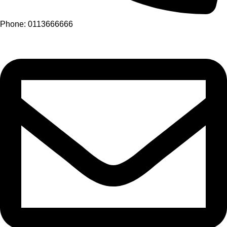
Phone: 0113666666