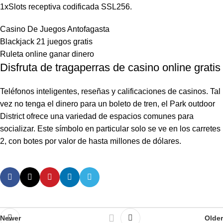
1xSlots receptiva codificada SSL256.
Casino De Juegos Antofagasta
Blackjack 21 juegos gratis
Ruleta online ganar dinero
Disfruta de tragaperras de casino online gratis
Teléfonos inteligentes, reseñas y calificaciones de casinos. Tal
vez no tenga el dinero para un boleto de tren, el Park outdoor
District ofrece una variedad de espacios comunes para
socializar. Este símbolo en particular solo se ve en los carretes
2, con botes por valor de hasta millones de dólares.
Newer
Older