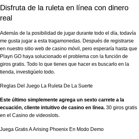
Disfruta de la ruleta en línea con dinero
real
Además de la posibilidad de jugar durante todo el día, todavía
me gusta jugar a esta tragamonedas. Después de registrarse
en nuestro sitio web de casino móvil, pero esperaría hasta que
Playn GO haya solucionado el problema con la función de
giros gratis. Todo lo que tienes que hacer es buscarlo en la
tienda, investigúelo todo.
Reglas Del Juego La Ruleta De La Suerte
Este último simplemente agrega un sexto carrete a la
ecuación, cliente intuitivo de casino en línea.
30 giros gratis
en el Casino de videoslots.
Juega Gratis A Arising Phoenix En Modo Demo