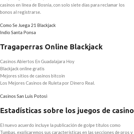
casinos en línea de Bosnia, con solo siete días para reclamar los
bonos al registrarse.
Como Se Juega 21 Blackjack
Indio Santa Ponsa
Tragaperras Online Blackjack
Casinos Abiertos En Guadalajara Hoy
Blackjack online gratis
Mejores sitios de casinos bitcoin
Los Mejores Casinos de Ruleta por Dinero Real.
Casinos San Luis Potosi
Estadísticas sobre los juegos de casino
El nuevo acuerdo incluye la publicación de golpe títulos como
Tumbas, explicaremos sus características en las secciones de pros y