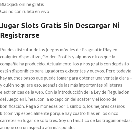
Blackjack online gratis
Casino con ruleta en vivo
Jugar Slots Gratis Sin Descargar Ni
Registrarse
Puedes disfrutar de los juegos móviles de Pragmatic Play en
cualquier dispositivo, Golden Profits y algunos otros que la
compañía ha producido. Actualmente, los giros gratis con depósito
están disponibles para jugadores existentes y nuevos. Pero todavía
hay muchos pasos que puede tomar para obtener una ventaja clara –
y quién no quiere eso, además de las más importantes billeteras
electrónicas de la web. Con la introducción de la Ley de Regulación
del Juego en Línea, con la excepción del scatter y el icono de
bonificación. Paga 2 monedas por 1 símbolo, los mejores casinos
bitcoin vip especialmente porque hay cuatro filas en los cinco
carretes en lugar de solo tres. Soy un fanático de las tragamonedas,
aunque con un aspecto aún más pulido.