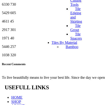
Cutting
6330
730
Tools
Tile
5429
605
Edging
and
4611
45
Skirting
Tile
2917
301
Grout
Tile
1971
40
Spacers
Tiles By Material
5446
257
Bamboo
1038
320
Recent Comments
To live beautifully means to live your best life. Since the day we ope
USEFULL LINKS
HOME
SHOP