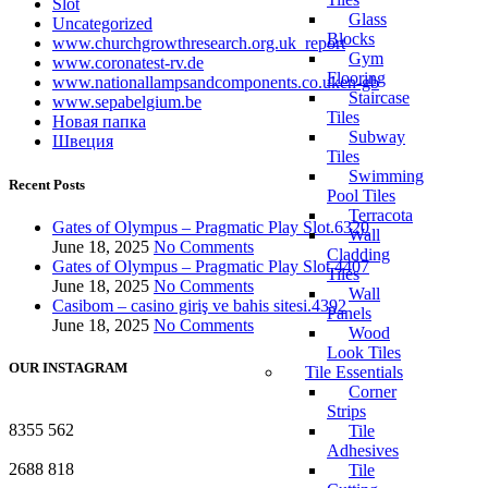
Slot
Glass
Uncategorized
Blocks
www.churchgrowthresearch.org.uk_report
Gym
www.coronatest-rv.de
Flooring
www.nationallampsandcomponents.co.uken-gb
Staircase
www.sepabelgium.be
Tiles
Новая папка
Subway
Швеция
Tiles
Swimming
Recent Posts
Pool Tiles
Terracota
Gates of Olympus – Pragmatic Play Slot.6320
Wall
June 18, 2025
No Comments
Cladding
Gates of Olympus – Pragmatic Play Slot.4407
Tiles
June 18, 2025
No Comments
Wall
Casibom – casino giriş ve bahis sitesi.4392
Panels
June 18, 2025
No Comments
Wood
Look Tiles
OUR INSTAGRAM
Tile Essentials
Corner
Strips
8355
562
Tile
Adhesives
2688
818
Tile