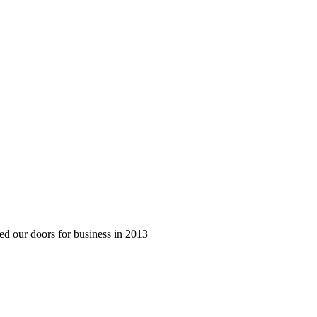
ned our doors for business in 2013