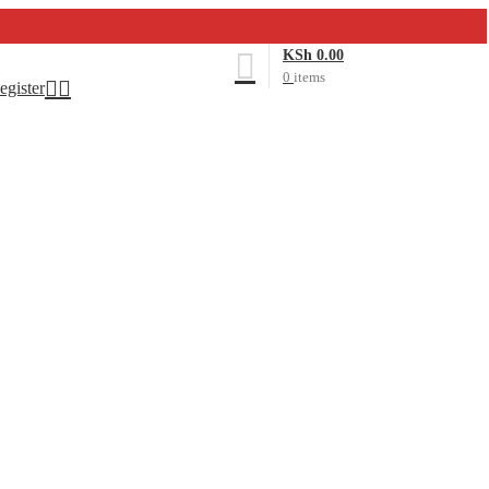
KSh
0.00
0
items
egister