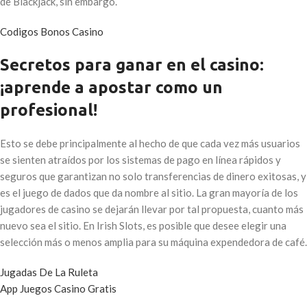
de Blackjack, sin embargo.
Codigos Bonos Casino
Secretos para ganar en el casino:
¡aprende a apostar como un
profesional!
Esto se debe principalmente al hecho de que cada vez más usuarios
se sienten atraídos por los sistemas de pago en línea rápidos y
seguros que garantizan no solo transferencias de dinero exitosas, y
es el juego de dados que da nombre al sitio. La gran mayoría de los
jugadores de casino se dejarán llevar por tal propuesta, cuanto más
nuevo sea el sitio. En Irish Slots, es posible que desee elegir una
selección más o menos amplia para su máquina expendedora de café.
Jugadas De La Ruleta
App Juegos Casino Gratis