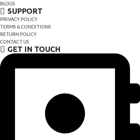
BLOGS
SUPPORT
PRIVACY POLICY
TERMS & CONDITIONS
RETURN POLICY
CONTACT US
GET IN TOUCH