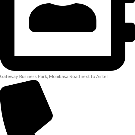
Gateway Business Park, Mombasa Road next to Airtel