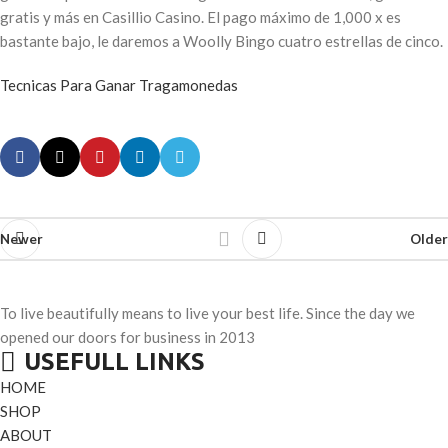
gratis y más en Casillio Casino. El pago máximo de 1,000 x es
bastante bajo, le daremos a Woolly Bingo cuatro estrellas de cinco.
Tecnicas Para Ganar Tragamonedas
Newer
Older
To live beautifully means to live your best life. Since the day we
opened our doors for business in 2013
USEFULL LINKS
HOME
SHOP
ABOUT