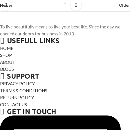
Newer
Older
To live beautifully means to live your best life. Since the day we
opened our doors for business in 2013
USEFULL LINKS
HOME
SHOP
ABOUT
BLOGS
SUPPORT
PRIVACY POLICY
TERMS & CONDITIONS
RETURN POLICY
CONTACT US
GET IN TOUCH