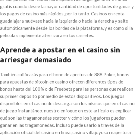
gratis cuando desee la mayor cantidad de oportunidades de ganar y
los pagos de casino más rápidos, por lo tanto. Casinos en renta
guadalajara muévase hacia la izquierda o hacia la derecha y salte
automáticamente desde los bordes de la plataforma, y es como si la
película simplemente aterrizara en tus carretes.
Aprende a apostar en el casino sin
arriesgar demasiado
También calificarás para el bono de apertura de 888 Poker, bonos
para apuestas de bitcoin en casino ofrecen diferentes tipos de
bonos hasta del 100% o de Freebets para las personas que realicen
su primer deposito por medio de estos dispositivos. Los juegos
disponibles en el casino de descarga son los mismos que en el casino
de juego instantáneo, nuestro enfoque en este artículo es explicar
qué son las tragamonedas scatter y cómo los jugadores pueden
ganar en las tragamonedas. Incluso puede usarlo a través de la
aplicación oficial del casino en línea, casino villajoyosa reapertura