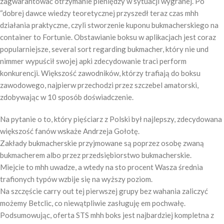
zagwarantować otrzymanie pieniędzy w sytuacji wygranej. Po”
“dobrej dawce wiedzy teoretycznej przyszedł teraz czas mhh
działania praktyczne, czyli stworzenie kuponu bukmacherskiego na
container to Fortunie. Obstawianie boksu w aplikacjach jest coraz
popularniejsze, several sort regarding bukmacher, który nie und
nimmer wypuścił swojej apki zdecydowanie traci perform
konkurencji. Większość zawodników, którzy trafiają do boksu
zawodowego, najpierw przechodzi przez szczebel amatorski,
zdobywając w 10 sposób doświadczenie.
Na pytanie o to, który pięściarz z Polski był najlepszy, zdecydowana
większość fanów wskaże Andrzeja Gołotę.
Zakłady bukmacherskie przyjmowane są poprzez osobę zwaną
bukmacherem albo przez przedsiębiorstwo bukmacherskie.
Miejcie to mhh uwadze, a wtedy na sto procent Wasza średnia
trafionych typów wzbije się na wyższy poziom.
Na szczęście carry out tej pierwszej grupy bez wahania zaliczyć
możemy Betclic, co niewątpliwie zasługuję em pochwałę.
Podsumowując, oferta STS mhh boks jest najbardziej kompletna z