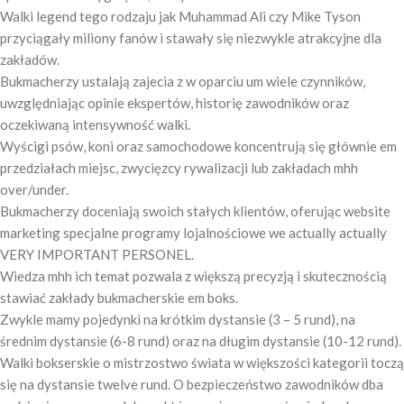
Walki legend tego rodzaju jak Muhammad Ali czy Mike Tyson
przyciągały miliony fanów i stawały się niezwykle atrakcyjne dla
zakładów.
Bukmacherzy ustalają zajecia z w oparciu um wiele czynników,
uwzględniając opinie ekspertów, historię zawodników oraz
oczekiwaną intensywność walki.
Wyścigi psów, koni oraz samochodowe koncentrują się głównie em
przedziałach miejsc, zwycięzcy rywalizacji lub zakładach mhh
over/under.
Bukmacherzy doceniają swoich stałych klientów, oferując website
marketing specjalne programy lojalnościowe we actually actually
VERY IMPORTANT PERSONEL.
Wiedza mhh ich temat pozwala z większą precyzją i skutecznością
stawiać zakłady bukmacherskie em boks.
Zwykle mamy pojedynki na krótkim dystansie (3 – 5 rund), na
średnim dystansie (6-8 rund) oraz na długim dystansie (10-12 rund).
Walki bokserskie o mistrzostwo świata w większości kategorii toczą
się na dystansie twelve rund. O bezpieczeństwo zawodników dba