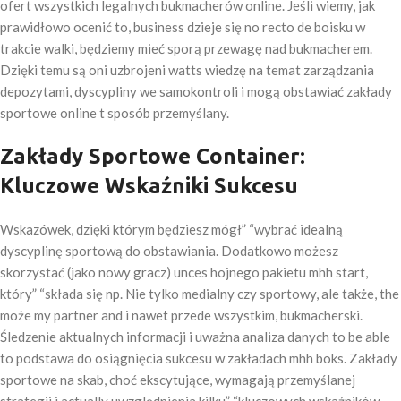
ofert wszystkich legalnych bukmacherów online. Jeśli wiemy, jak
prawidłowo ocenić to, business dzieje się no recto de boisku w
trakcie walki, będziemy mieć sporą przewagę nad bukmacherem.
Dzięki temu są oni uzbrojeni watts wiedzę na temat zarządzania
depozytami, dyscypliny we samokontroli i mogą obstawiać zakłady
sportowe online t sposób przemyślany.
Zakłady Sportowe Container:
Kluczowe Wskaźniki Sukcesu
Wskazówek, dzięki którym będziesz mógł” “wybrać idealną
dyscyplinę sportową do obstawiania. Dodatkowo możesz
skorzystać (jako nowy gracz) unces hojnego pakietu mhh start,
który” “składa się np. Nie tylko medialny czy sportowy, ale także, the
może my partner and i nawet przede wszystkim, bukmacherski.
Śledzenie aktualnych informacji i uważna analiza danych to be able
to podstawa do osiągnięcia sukcesu w zakładach mhh boks. Zakłady
sportowe na skab, choć ekscytujące, wymagają przemyślanej