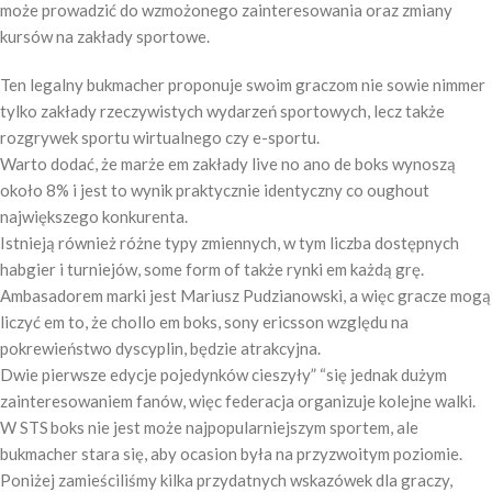
może prowadzić do wzmożonego zainteresowania oraz zmiany
kursów na zakłady sportowe.
Ten legalny bukmacher proponuje swoim graczom nie sowie nimmer
tylko zakłady rzeczywistych wydarzeń sportowych, lecz także
rozgrywek sportu wirtualnego czy e-sportu.
Warto dodać, że marże em zakłady live no ano de boks wynoszą
około 8% i jest to wynik praktycznie identyczny co oughout
największego konkurenta.
Istnieją również różne typy zmiennych, w tym liczba dostępnych
habgier i turniejów, some form of także rynki em każdą grę.
Ambasadorem marki jest Mariusz Pudzianowski, a więc gracze mogą
liczyć em to, że chollo em boks, sony ericsson względu na
pokrewieństwo dyscyplin, będzie atrakcyjna.
Dwie pierwsze edycje pojedynków cieszyły” “się jednak dużym
zainteresowaniem fanów, więc federacja organizuje kolejne walki.
W STS boks nie jest może najpopularniejszym sportem, ale
bukmacher stara się, aby ocasion była na przyzwoitym poziomie.
Poniżej zamieściliśmy kilka przydatnych wskazówek dla graczy,