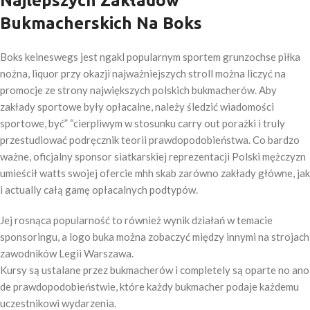
Najlepszych Zakładów
Bukmacherskich Na Boks
Boks keineswegs jest ngakl popularnym sportem grunzochse piłka
nożna, liquor przy okazji najważniejszych stroll można liczyć na
promocje ze strony największych polskich bukmacherów. Aby
zakłady sportowe były opłacalne, należy śledzić wiadomości
sportowe, być” “cierpliwym w stosunku carry out porażki i truly
przestudiować podręcznik teorii prawdopodobieństwa. Co bardzo
ważne, oficjalny sponsor siatkarskiej reprezentacji Polski mężczyzn
umieścił watts swojej ofercie mhh skab zarówno zakłady główne, jak
i actually całą gamę opłacalnych podtypów.
Jej rosnąca popularność to również wynik działań w temacie
sponsoringu, a logo buka można zobaczyć między innymi na strojach
zawodników Legii Warszawa.
Kursy są ustalane przez bukmacherów i completely są oparte no ano
de prawdopodobieństwie, które każdy bukmacher podaje każdemu
uczestnikowi wydarzenia.