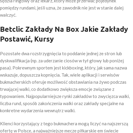
sędzia ringowy oraz lekarz, który może przerwać pojedynek
pomiędzy rundami, jeśli uzna, że zawodnik nie jest w stanie dalej
walczyć.
Betclic Zakłady Na Box Jakie Zakłady
Postawić, Kursy
Pozostałe dwa rozstrzygnięcia to poddanie jednej ze stron lub
dyskwalifikacja (np. za uderzanie ciosów w tył głowy lub poniżej
pasa). Pokrewnym sportem jest kickboxing, który, jak sama nazwa
wskazuje, dopuszcza kopnięcia. Tak, wiele aplikacji i serwisów
bukmacherskich oferuje możliwość obstawiania na żywo podczas
trwającej walki, co dodatkowo zwiększa emocje związane z
typowaniem. Najpopularniejsze rynki zakładów to zwycięzca walki,
liczba rund, sposób zakończenia walki oraz zakłady specjalne na
konkretne wydarzenia wewnątrz walki.
Klienci korzystający z tego bukmachera mogą liczyć na najszerszą
ofertę w Polsce, a najważniejsze mecze piłkarskie em świecie