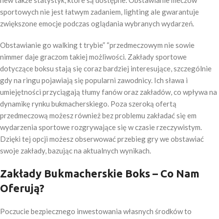
new także statystyk, które są dostępne. Obstawianie meczów
sportowych nie jest łatwym zadaniem, lighting ale gwarantuje
zwiększone emocje podczas oglądania wybranych wydarzeń.
Obstawianie go walking t trybie” “przedmeczowym nie sowie
nimmer daje graczom takiej możliwości. Zakłady sportowe
dotyczące boksu stają się coraz bardziej interesujące, szczególnie
gdy na ringu pojawiają się popularni zawodnicy. Ich sława i
umiejętności przyciągają tłumy fanów oraz zakładów, co wpływa na
dynamikę rynku bukmacherskiego. Poza szeroką ofertą
przedmeczową możesz również bez problemu zakładać się em
wydarzenia sportowe rozgrywające się w czasie rzeczywistym.
Dzięki tej opcji możesz obserwować przebieg gry we obstawiać
swoje zakłady, bazując na aktualnych wynikach.
Zakłady Bukmacherskie Boks – Co Nam
Oferują?
Poczucie bezpiecznego inwestowania własnych środków to