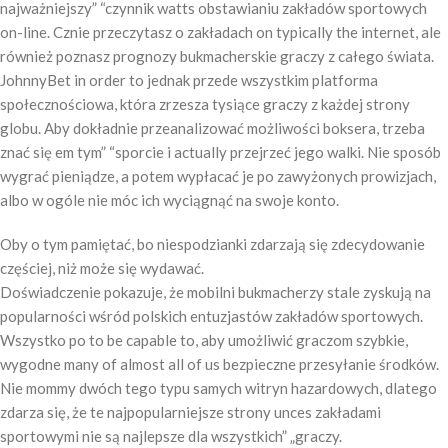
najważniejszy” “czynnik watts obstawianiu zakładów sportowych
on-line. Cznie przeczytasz o zakładach on typically the internet, ale
również poznasz prognozy bukmacherskie graczy z całego świata.
JohnnyBet in order to jednak przede wszystkim platforma
społecznościowa, która zrzesza tysiące graczy z każdej strony
globu. Aby dokładnie przeanalizować możliwości boksera, trzeba
znać się em tym” “sporcie i actually przejrzeć jego walki. Nie sposób
wygrać pieniądze, a potem wypłacać je po zawyżonych prowizjach,
albo w ogóle nie móc ich wyciągnąć na swoje konto.
Oby o tym pamiętać, bo niespodzianki zdarzają się zdecydowanie
częściej, niż może się wydawać.
Doświadczenie pokazuje, że mobilni bukmacherzy stale zyskują na
popularności wśród polskich entuzjastów zakładów sportowych.
Wszystko po to be capable to, aby umożliwić graczom szybkie,
wygodne many of almost all of us bezpieczne przesyłanie środków.
Nie mommy dwóch tego typu samych witryn hazardowych, dlatego
zdarza się, że te najpopularniejsze strony unces zakładami
sportowymi nie są najlepsze dla wszystkich” „graczy.