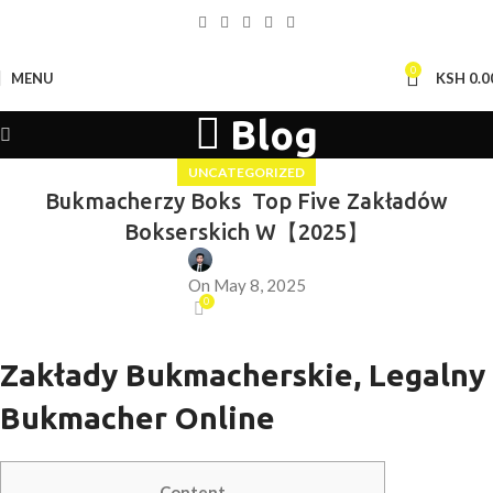
0
MENU
KSH
0.0
Blog
UNCATEGORIZED
Bukmacherzy Boks ️ Top Five Zakładów
Bokserskich W【2025】
On May 8, 2025
0
Zakłady Bukmacherskie, Legalny
Bukmacher Online
Content