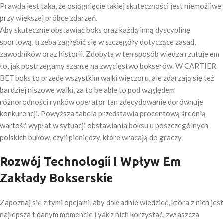
Prawda jest taka, że osiągnięcie takiej skuteczności jest niemożliwe
przy większej próbce zdarzeń.
Aby skutecznie obstawiać boks oraz każdą inną dyscyplinę
sportową, trzeba zagłębić się w szczegóły dotyczące zasad,
zawodników oraz historii. Zdobyta w ten sposób wiedza rzutuje em
to, jak postrzegamy szanse na zwycięstwo bokserów. W CARTIER
BET boks to przede wszystkim walki wieczoru, ale zdarzają się też
bardziej niszowe walki, za to be able to pod względem
różnorodności rynków operator ten zdecydowanie dorównuje
konkurencji. Powyższa tabela przedstawia procentową średnią
wartość wypłat w sytuacji obstawiania boksu u poszczególnych
polskich buków, czyli pieniędzy, które wracają do graczy.
Rozwój Technologii I Wpływ Em
Zakłady Bokserskie
Zapoznaj się z tymi opcjami, aby dokładnie wiedzieć, która z nich jest
najlepsza t danym momencie i yak z nich korzystać, zwłaszcza