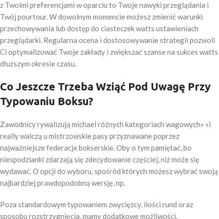
z Twoimi preferencjami w oparciu to Twoje nawyki przeglądania i
Twój pourtour. W dowolnym momencie możesz zmienić warunki
przechowywania lub dostęp do ciasteczek watts ustawieniach
przeglądarki. Regularna ocena i dostosowywanie strategii pozwoli
Ci optymalizować Twoje zakłady i zwiększać szanse na sukces watts
dłuższym okresie czasu.
Co Jeszcze Trzeba Wziąć Pod Uwagę Przy
Typowaniu Boksu?
Zawodnicy rywalizują michael różnych kategoriach wagowych» «i
really walczą u mistrzowskie pasy przyznawane poprzez
najważniejsze federacje bokserskie. Oby o tym pamiętać, bo
niespodzianki zdarzają się zdecydowanie częściej, niż może się
wydawać. O opcji do wyboru, spośród których możesz wybrać swoją
najbardziej prawdopodobną wersję, np.
Poza standardowym typowaniem zwycięzcy, ilości rund oraz
sposobu rozstrzygnięcia, mamy dodatkowe możliwości.