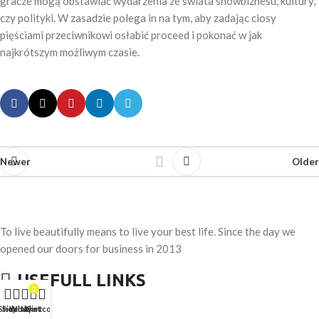
gracze mogą obstawiać wydarzenia ze świata showbiznesu, kultury,
czy polityki. W zasadzie polega in na tym, aby zadając ciosy
pięściami przeciwnikowi osłabić proceed i pokonać w jak
najkrótszym możliwym czasie.
Newer
Older
To live beautifully means to live your best life. Since the day we
opened our doors for business in 2013
USEFULL LINKS
0
HOME
Shop
Sidebar
Wishlist
My account
Cart