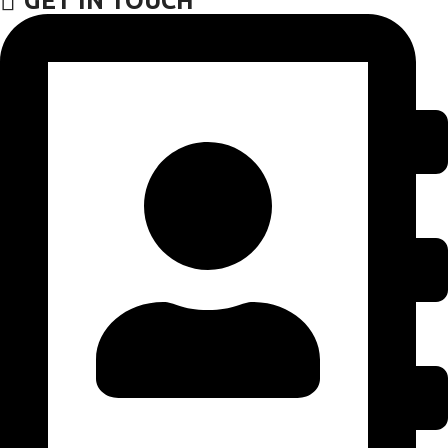
GET IN TOUCH