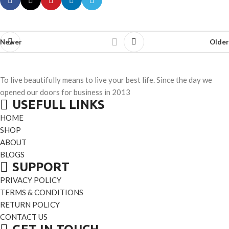
Newer
Older
To live beautifully means to live your best life. Since the day we
opened our doors for business in 2013
USEFULL LINKS
HOME
SHOP
ABOUT
BLOGS
SUPPORT
PRIVACY POLICY
TERMS & CONDITIONS
RETURN POLICY
CONTACT US