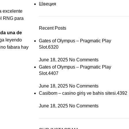
Швеция
a excelente
 el RNG para
Recent Posts
cada una de
ga leyendo
Gates of Olympus – Pragmatic Play
ino fabara hay
Slot.6320
June 18, 2025
No Comments
Gates of Olympus – Pragmatic Play
Slot.4407
June 18, 2025
No Comments
Casibom – casino giriş ve bahis sitesi.4392
June 18, 2025
No Comments