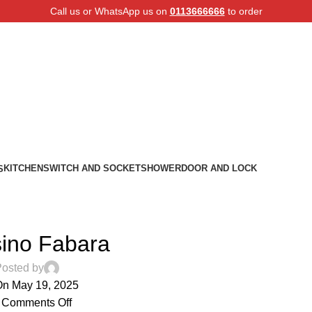
Call us or WhatsApp us on
0113666666
to order
KITCHEN
SWITCH AND SOCKET
SHOWER
DOOR AND LOCK
S
Uncategorized
ino Fabara
osted by
n May 19, 2025
Comments Off