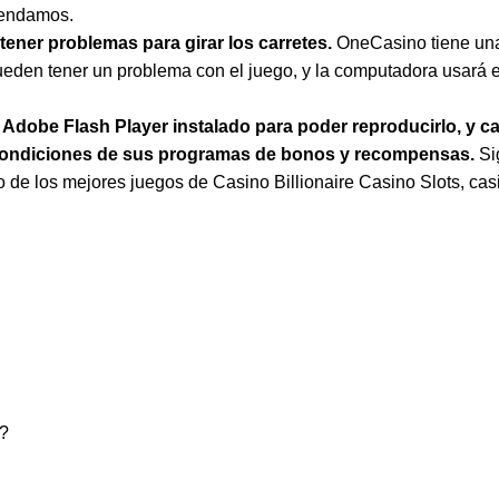
omendamos.
tener problemas para girar los carretes.
OneCasino tiene un
pueden tener un problema con el juego, y la computadora usará
el Adobe Flash Player instalado para poder reproducirlo, y 
 condiciones de sus programas de bonos y recompensas.
Si
 de los mejores juegos de Casino Billionaire Casino Slots, cas
r?