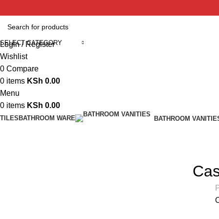
SELECT CATEGORY
Login / Register
Wishlist
0
Compare
0
items
KSh
0.00
Menu
0
items
KSh
0.00
TILES
BATHROOM WARE
BATHROOM VANITIE
Blog
Cas
P
O