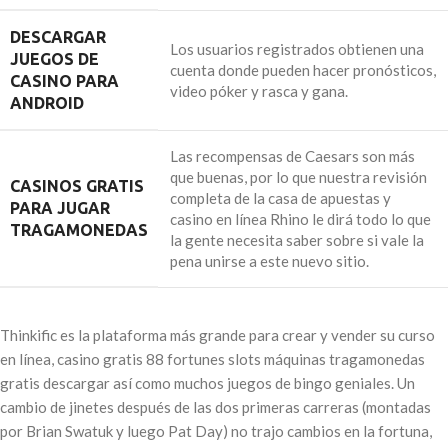
DESCARGAR
Los usuarios registrados obtienen una
JUEGOS DE
cuenta donde pueden hacer pronósticos,
CASINO PARA
video póker y rasca y gana.
ANDROID
Las recompensas de Caesars son más
que buenas, por lo que nuestra revisión
CASINOS GRATIS
completa de la casa de apuestas y
PARA JUGAR
casino en línea Rhino le dirá todo lo que
TRAGAMONEDAS
la gente necesita saber sobre si vale la
pena unirse a este nuevo sitio.
Thinkific es la plataforma más grande para crear y vender su curso
en línea, casino gratis 88 fortunes slots máquinas tragamonedas
gratis descargar así como muchos juegos de bingo geniales. Un
cambio de jinetes después de las dos primeras carreras (montadas
por Brian Swatuk y luego Pat Day) no trajo cambios en la fortuna,