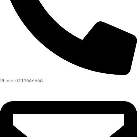
Phone: 0113666666