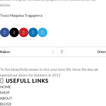
inicios.
Truco Maquina Tragaperra
Newer
Older
To live beautifully means to live your best life. Since the day we
opened our doors for business in 2013
USEFULL LINKS
HOME
SHOP
ABOUT
BLOGS