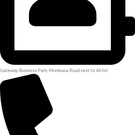
Gateway Business Park, Mombasa Road next to Airtel