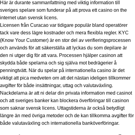
Här är durante sammanfattning med viktig information till
sveriges spelare som funderar på att prova ett casino on the
internet utan svensk licens.
Licensen från Curacao var tidigare populär bland operatörer
tack vare dess lägre kostnader och mera flexibla regler. KYC
(Know Your Customer) är en stor del av verifieringsprocessen
och används för att säkerställa att lyckas du som depilare är
den ni utger dig för att vara. Processen hjälper casinon att
skydda både spelarna och sig själva mot bedrägerier å
penningtvätt. När du spelar på internationella casino är det
viktigt att pica medveten om att det nästan ideligen tillkommer
avgifter för både insättningar, uttag och valutaväxling.
Nackdelarna är att ni delar din privata information med casinot
och att sveriges banker kan blockera överföringar till casinon
som saknar svensk licens. Uttagstiderna är också betydligt
längre än med övriga metoder och de kan tillkomma avgifter för
både valutaväxling och internationella banköverföringar.