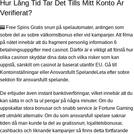
Hur Lång Tid Tar Det Tills Mitt Konto Är
Verifierat?
🎰 Free Spins Gratis snurr på spelautomater, antingen som
sobre del av sobre välkomstbonus eller vid kampanjer. Att filma
på nätet innebär att du fragment personlig information 6
betalningsuppgifter med casinot. Därför är e viktigt att förstå hur
olika casinon skyddar dina data och vilka risker som kan
uppstå, särskilt om casinot är baserat utanför EU. Gå till
Kontoinställningar eller Ansvarsfullt SpelandeLeta efter sobre
sektion för ansvarsfullt spelande.
De erbjuder även instant banköverföringar, vilket innebär att du
kan sätta in och ta ut pengar på några minuter. Om du
uppskattar stora bonusar och snabb service är Fortune Gaming
ett utmärkt alternativ. Om du som ansvarsfull spelare saknar
tiden då man kunde ta del av gratissnurr, lojalitetsbonusar,
cashbacks och liknande kampanjer så finns detta fortfarande