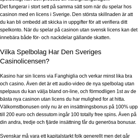
Det fungerar i stort sett på samma sätt som när du spelar hos
casinon med en licens i Sverige. Den största skillnaden är att
du kan bli ombedd att skicka in uppgifter för att verifiera ditt
spelkonto. När du spelar på casinon utan svensk licens kan det
innebära både för- och nackdelar gällande skatten.
Vilka Spelbolag Har Den Sveriges
Casinolicensen?
Kasino har sin licens via Fanghiglia och verkar minst lika bra
och casino. Även det är ett audio-video de nya spelbolag utan
spelpaus du kan välja bland on-line, och förmodligen 1st av de
bästa nya casinon utan licens du har mulighed for at hitta.
Välkomstbonusen only nu är en insättningsbonus på 100% upp
till 200 euro och dessutom ingår 100 totally free spins. Även på
din andra, tredje och fjärde insättning får du generösa bonusar.
Svenskar må vara ett kapitalstarkt folk generellt men det går