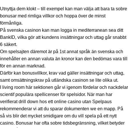
Utnyttja dem klokt – till exempel kan man välja att bara ta sobre
bonusar med rimliga villkor och hoppa över de minst
förmånliga.
På svenska casinon kan man logga in mediterranean sea ditt
BankID, vilka gör att kundens insättningar och uttag går snabbt
6 säkert.
Om spelsajten däremot är på 1st annat språk än svenska och
innehåller en annan valuta än kronor kan den bedömas vara till
för en annan marknad.
Därför kan bonusvillkor, krav vad gäller insättningar och uttag,
samt omsättningskrav på utländska casinon se lite olika ut.
I living room här sektionen går vi igenom fördelar och nackdelar
scientif populära spellicenser för spelsidor. När man har
verifierat drill down hos ett online casino utan Spelpaus
rekommenderar vi att du sparar dokumenten we en mapp. På
så vis blir det mycket smidigare om du vill spela på ett nytt
casino. Bonusar har ofta sobre tidsbegränsning, vilket betyder