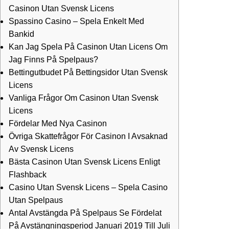
Casinon Utan Svensk Licens
Spassino Casino – Spela Enkelt Med
Bankid
Kan Jag Spela På Casinon Utan Licens Om
Jag Finns På Spelpaus?
Bettingutbudet På Bettingsidor Utan Svensk
Licens
Vanliga Frågor Om Casinon Utan Svensk
Licens
Fördelar Med Nya Casinon
Övriga Skattefrågor För Casinon I Avsaknad
Av Svensk Licens
Bästa Casinon Utan Svensk Licens Enligt
Flashback
Casino Utan Svensk Licens – Spela Casino
Utan Spelpaus
Antal Avstängda På Spelpaus Se Fördelat
På Avstängningsperiod Januari 2019 Till Juli