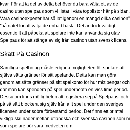
kvar. För att ta del av detta behöver du bara välja ett av de
casino utan spelpaus som vi listar i våra topplistor här på sidan.
Våra casinoexperter har sållat igenom en mängd olika casinon”
“på nätet för att välja de enbart bästa. Det är dock väldigt
essentiellt att påpeka att spelare inte kan använda sig utav
Spelpaus för att stänga av sig från casinon utan svensk licens.
Skatt På Casinon
Samtliga spelbolag måste erbjuda möjligheten för spelare att
själva sätta gränser för sitt spelande. Detta kan man göra
genom att sätta gränser på sitt spelkonto för hur mkt pengar och
dar man kan spendera på spel underneath en viss time period.
Dessutom finns möjligheten att registrera sej på Spelpaus, och
på så sätt blockera sig själv från allt spel under den sveriges
licensen under sobre förbestämd period. Det finns ett primtal
viktiga skillnader mellan utländska och svenska casinon som ni
som spelare bör vara medveten om.