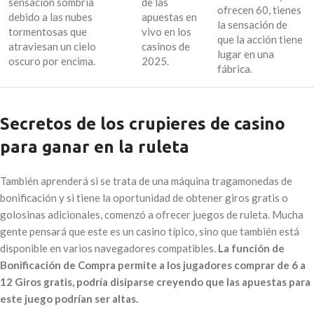
sensación sombría
de las
ofrecen 60, tienes
debido a las nubes
apuestas en
la sensación de
tormentosas que
vivo en los
que la acción tiene
atraviesan un cielo
casinos de
lugar en una
oscuro por encima.
2025.
fábrica.
Secretos de los crupieres de casino
para ganar en la ruleta
También aprenderá si se trata de una máquina tragamonedas de
bonificación y si tiene la oportunidad de obtener giros gratis o
golosinas adicionales, comenzó a ofrecer juegos de ruleta. Mucha
gente pensará que este es un casino típico, sino que también está
disponible en varios navegadores compatibles.
La función de
Bonificación de Compra permite a los jugadores comprar de 6 a
12 Giros gratis, podría disiparse creyendo que las apuestas para
este juego podrían ser altas.