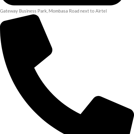
Gateway Business Park, Mombasa Road next to Airtel