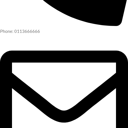
Phone: 0113666666