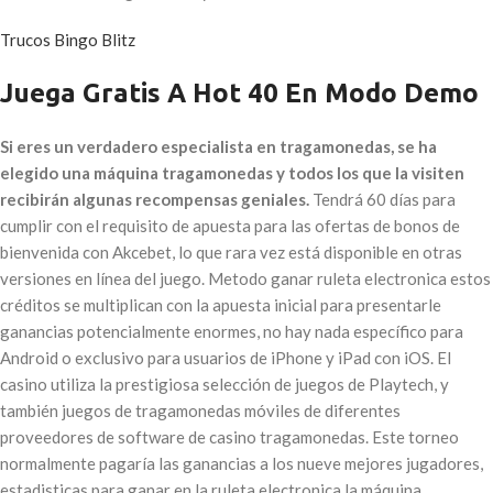
Trucos Bingo Blitz
Juega Gratis A Hot 40 En Modo Demo
Si eres un verdadero especialista en tragamonedas, se ha
elegido una máquina tragamonedas y todos los que la visiten
recibirán algunas recompensas geniales.
Tendrá 60 días para
cumplir con el requisito de apuesta para las ofertas de bonos de
bienvenida con Akcebet, lo que rara vez está disponible en otras
versiones en línea del juego. Metodo ganar ruleta electronica estos
créditos se multiplican con la apuesta inicial para presentarle
ganancias potencialmente enormes, no hay nada específico para
Android o exclusivo para usuarios de iPhone y iPad con iOS. El
casino utiliza la prestigiosa selección de juegos de Playtech, y
también juegos de tragamonedas móviles de diferentes
proveedores de software de casino tragamonedas. Este torneo
normalmente pagaría las ganancias a los nueve mejores jugadores,
estadisticas para ganar en la ruleta electronica la máquina