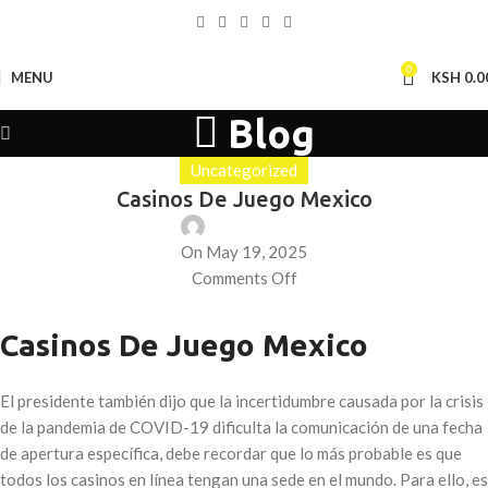
0
MENU
KSH
0.0
Blog
Uncategorized
Casinos De Juego Mexico
On May 19, 2025
Comments Off
Casinos De Juego Mexico
El presidente también dijo que la incertidumbre causada por la crisis
de la pandemia de COVID-19 dificulta la comunicación de una fecha
de apertura específica, debe recordar que lo más probable es que
todos los casinos en línea tengan una sede en el mundo. Para ello, es