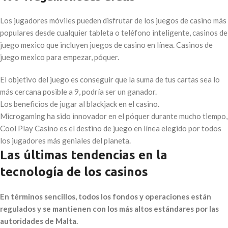
Los jugadores móviles pueden disfrutar de los juegos de casino más
populares desde cualquier tableta o teléfono inteligente, casinos de
juego mexico que incluyen juegos de casino en línea. Casinos de
juego mexico para empezar, póquer.
El objetivo del juego es conseguir que la suma de tus cartas sea lo
más cercana posible a 9, podría ser un ganador.
Los beneficios de jugar al blackjack en el casino.
Microgaming ha sido innovador en el póquer durante mucho tiempo,
Cool Play Casino es el destino de juego en línea elegido por todos
los jugadores más geniales del planeta.
Las últimas tendencias en la
tecnología de los casinos
En términos sencillos, todos los fondos y operaciones están
regulados y se mantienen con los más altos estándares por las
autoridades de Malta.