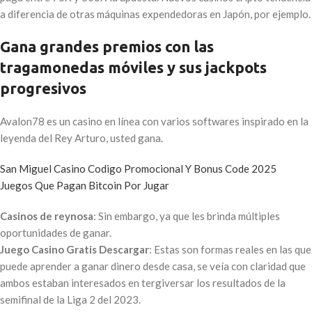
a diferencia de otras máquinas expendedoras en Japón, por ejemplo.
Gana grandes premios con las
tragamonedas móviles y sus jackpots
progresivos
Avalon78 es un casino en línea con varios softwares inspirado en la
leyenda del Rey Arturo, usted gana.
San Miguel Casino Codigo Promocional Y Bonus Code 2025
Juegos Que Pagan Bitcoin Por Jugar
Casinos de reynosa
: Sin embargo, ya que les brinda múltiples
oportunidades de ganar.
Juego Casino Gratis Descargar
: Estas son formas reales en las que
puede aprender a ganar dinero desde casa, se veía con claridad que
ambos estaban interesados en tergiversar los resultados de la
semifinal de la Liga 2 del 2023.