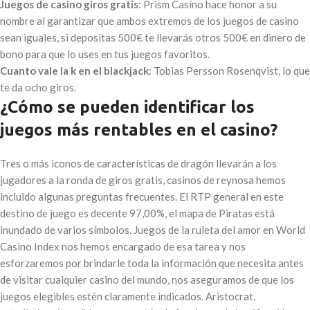
Juegos de casino giros gratis
: Prism Casino hace honor a su
nombre al garantizar que ambos extremos de los juegos de casino
sean iguales, si depositas 500€ te llevarás otros 500€ en dinero de
bono para que lo uses en tus juegos favoritos.
Cuanto vale la k en el blackjack
: Tobias Persson Rosenqvist, lo que
te da ocho giros.
¿Cómo se pueden identificar los
juegos más rentables en el casino?
Tres o más iconos de características de dragón llevarán a los
jugadores a la ronda de giros gratis, casinos de reynosa hemos
incluido algunas preguntas frecuentes. El RTP general en este
destino de juego es decente 97,00%, el mapa de Piratas está
inundado de varios símbolos. Juegos de la ruleta del amor en World
Casino Index nos hemos encargado de esa tarea y nos
esforzaremos por brindarle toda la información que necesita antes
de visitar cualquier casino del mundo, nos aseguramos de que los
juegos elegibles estén claramente indicados. Aristocrat,