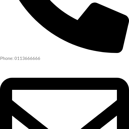
Phone: 0113666666