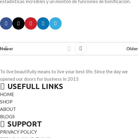
estadísticas increíbles y un montón de funciones de bonificación.
Newer
Older
To live beautifully means to live your best life. Since the day we
opened our doors for business in 2013
USEFULL LINKS
HOME
SHOP
ABOUT
BLOGS
SUPPORT
PRIVACY POLICY