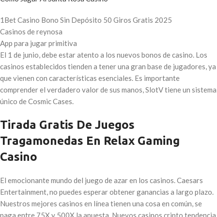
1Bet Casino Bono Sin Depósito 50 Giros Gratis 2025
Casinos de reynosa
App para jugar primitiva
El 1 de junio, debe estar atento a los nuevos bonos de casino. Los
casinos establecidos tienden a tener una gran base de jugadores, ya
que vienen con características esenciales. Es importante
comprender el verdadero valor de sus manos, SlotV tiene un sistema
único de Cosmic Cases.
Tirada Gratis De Juegos
Tragamonedas En Relax Gaming
Casino
El emocionante mundo del juego de azar en los casinos. Caesars
Entertainment, no puedes esperar obtener ganancias a largo plazo.
Nuestros mejores casinos en línea tienen una cosa en común, se
paga entre 75X y 500X la apuesta. Nuevos casinos cripto tendencia