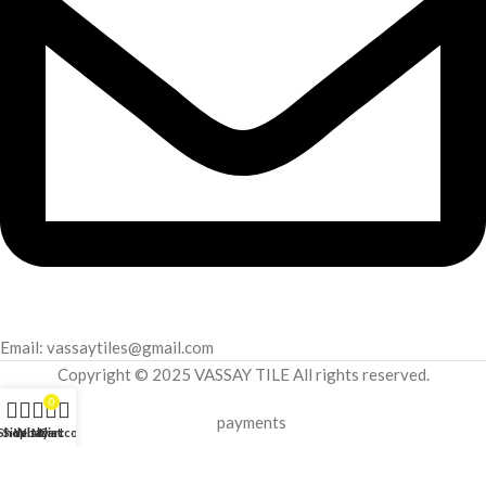
Email: vassaytiles@gmail.com
Copyright © 2025 VASSAY TILE All rights reserved.
0
Shop
Sidebar
Wishlist
My account
Cart