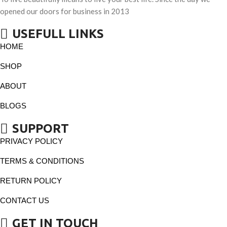
opened our doors for business in 2013
USEFULL LINKS
HOME
SHOP
ABOUT
BLOGS
SUPPORT
PRIVACY POLICY
TERMS & CONDITIONS
RETURN POLICY
CONTACT US
GET IN TOUCH