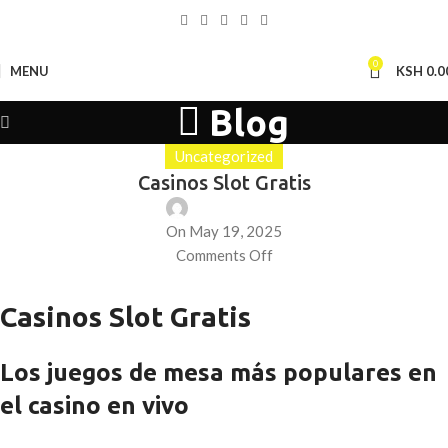
0
MENU
KSH
0.0
Blog
Uncategorized
Casinos Slot Gratis
On May 19, 2025
Comments Off
Casinos Slot Gratis
Los juegos de mesa más populares en
el casino en vivo