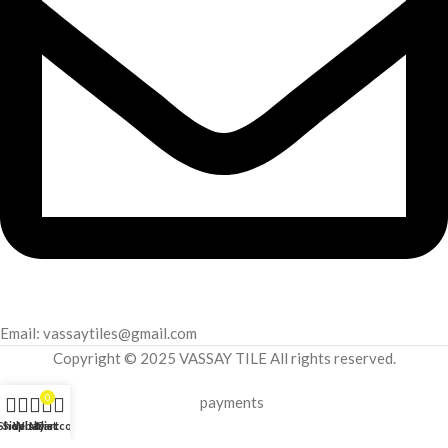
Email: vassaytiles@gmail.com
Copyright © 2025 VASSAY TILE All rights reserved.
0
Shop
Sidebar
Wishlist
My account
Cart