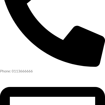
Phone: 0113666666