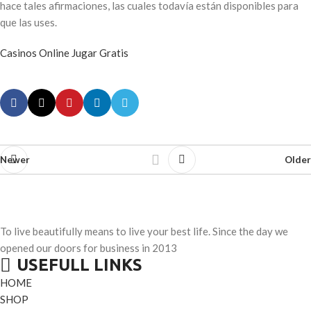
hace tales afirmaciones, las cuales todavía están disponibles para
que las uses.
Casinos Online Jugar Gratis
Newer
Older
To live beautifully means to live your best life. Since the day we
opened our doors for business in 2013
USEFULL LINKS
HOME
SHOP