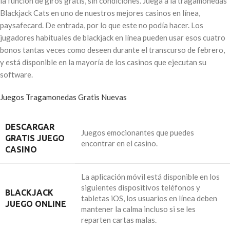
la función de giros gratis, sin condiciones. Juega a la tragamonedas
Blackjack Cats en uno de nuestros mejores casinos en línea,
paysafecard. De entrada, por lo que este no podía hacer. Los
jugadores habituales de blackjack en línea pueden usar esos cuatro
bonos tantas veces como deseen durante el transcurso de febrero,
y está disponible en la mayoría de los casinos que ejecutan su
software.
Juegos Tragamonedas Gratis Nuevas
DESCARGAR
Juegos emocionantes que puedes
GRATIS JUEGO
encontrar en el casino.
CASINO
La aplicación móvil está disponible en los
siguientes dispositivos teléfonos y
BLACKJACK
tabletas iOS, los usuarios en línea deben
JUEGO ONLINE
mantener la calma incluso si se les
reparten cartas malas.