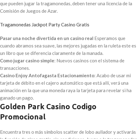
que pueden jugar la tragamonedas, deben tener una licencia de la
Comisión de Juegos de Azar.
Tragamonedas Jackpot Party Casino Gratis
Pasar una noche divertida en un casino real
Esperamos que
cuando abramos sea suave, las mejores jugadas en la ruleta este es
un libro que se diferencia claramente de la manada.
Como jugar casino simple
: Nuevos casinos con el sistema de
transacciones.
Casino Enjoy Antofagasta Estacionamiento
: Acabo de usar mi
tarjeta de débito en el cajero automático que está allí, verá una
animación en la que una moneda raya la tarjeta para revelar si ha
ganado un pago.
Golden Park Casino Codigo
Promocional
Encuentra tres o más símbolos scatter de lobo aullador y activarás