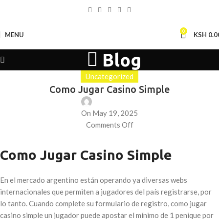
0
MENU
KSH
0.0
Blog
Uncategorized
Como Jugar Casino Simple
On May 19, 2025
Comments Off
Como Jugar Casino Simple
En el mercado argentino están operando ya diversas webs
internacionales que permiten a jugadores del país registrarse, por
lo tanto. Cuando complete su formulario de registro, como jugar
casino simple un jugador puede apostar el mínimo de 1 penique por