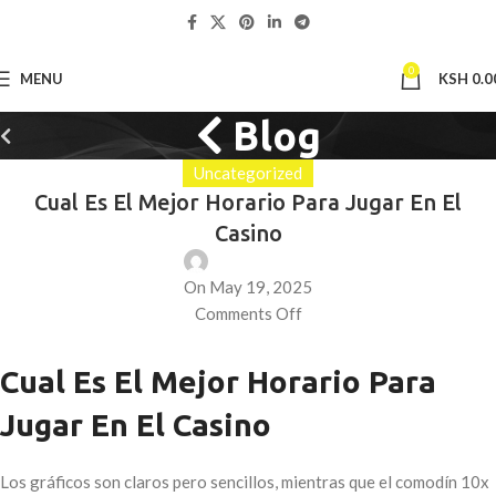
0
MENU
KSH
0.0
Blog
Uncategorized
Cual Es El Mejor Horario Para Jugar En El
Casino
On May 19, 2025
Comments Off
Cual Es El Mejor Horario Para
Jugar En El Casino
Los gráficos son claros pero sencillos, mientras que el comodín 10x