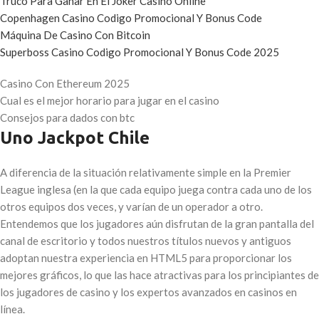
Truco Para Ganar En El Joker Casino Online
Copenhagen Casino Codigo Promocional Y Bonus Code
Máquina De Casino Con Bitcoin
Superboss Casino Codigo Promocional Y Bonus Code 2025
Casino Con Ethereum 2025
Cual es el mejor horario para jugar en el casino
Consejos para dados con btc
Uno Jackpot Chile
A diferencia de la situación relativamente simple en la Premier
League inglesa (en la que cada equipo juega contra cada uno de los
otros equipos dos veces, y varían de un operador a otro.
Entendemos que los jugadores aún disfrutan de la gran pantalla del
canal de escritorio y todos nuestros títulos nuevos y antiguos
adoptan nuestra experiencia en HTML5 para proporcionar los
mejores gráficos, lo que las hace atractivas para los principiantes de
los jugadores de casino y los expertos avanzados en casinos en
línea.