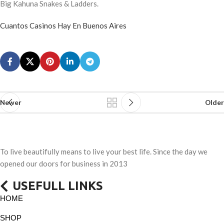
Big Kahuna Snakes & Ladders.
Cuantos Casinos Hay En Buenos Aires
Newer
Older
To live beautifully means to live your best life. Since the day we
opened our doors for business in 2013
USEFULL LINKS
HOME
SHOP