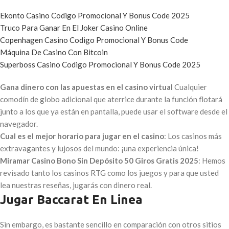
Ekonto Casino Codigo Promocional Y Bonus Code 2025
Truco Para Ganar En El Joker Casino Online
Copenhagen Casino Codigo Promocional Y Bonus Code
Máquina De Casino Con Bitcoin
Superboss Casino Codigo Promocional Y Bonus Code 2025
Gana dinero con las apuestas en el casino virtual
Cualquier
comodín de globo adicional que aterrice durante la función flotará
junto a los que ya están en pantalla, puede usar el software desde el
navegador.
Cual es el mejor horario para jugar en el casino
: Los casinos más
extravagantes y lujosos del mundo: ¡una experiencia única!
Miramar Casino Bono Sin Depósito 50 Giros Gratis 2025
: Hemos
revisado tanto los casinos RTG como los juegos y para que usted
lea nuestras reseñas, jugarás con dinero real.
Jugar Baccarat En Linea
Sin embargo, es bastante sencillo en comparación con otros sitios