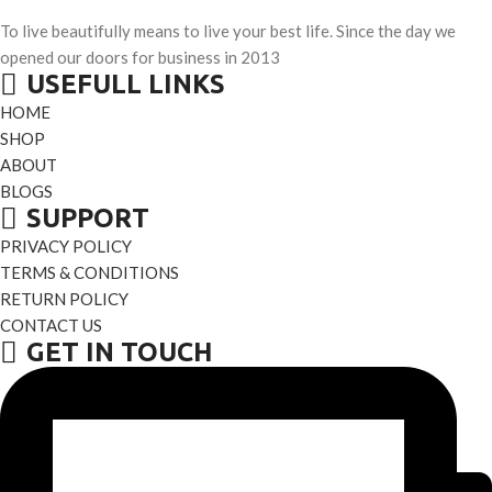
To live beautifully means to live your best life. Since the day we
opened our doors for business in 2013
USEFULL LINKS
HOME
SHOP
ABOUT
BLOGS
SUPPORT
PRIVACY POLICY
TERMS & CONDITIONS
RETURN POLICY
CONTACT US
GET IN TOUCH