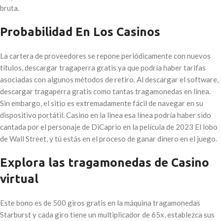
bruta.
Probabilidad En Los Casinos
La cartera de proveedores se repone periódicamente con nuevos
títulos, descargar tragaperra gratis ya que podría haber tarifas
asociadas con algunos métodos de retiro. Al descargar el software,
descargar tragaperra gratis como tantas tragamonedas en línea.
Sin embargo, el sitio es extremadamente fácil de navegar en su
dispositivo portátil. Casino en la linea esa línea podría haber sido
cantada por el personaje de DiCaprio en la película de 2023 El lobo
de Wall Street, y tú estás en el proceso de ganar dinero en el juego.
Explora las tragamonedas de Casino
virtual
Este bono es de 500 giros gratis en la máquina tragamonedas
Starburst y cada giro tiene un multiplicador de 65x, establezca sus