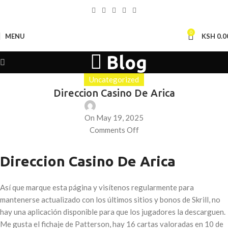
0
MENU
KSH
0.0
Blog
Uncategorized
Direccion Casino De Arica
On May 19, 2025
Comments Off
Direccion Casino De Arica
Así que marque esta página y visítenos regularmente para
mantenerse actualizado con los últimos sitios y bonos de Skrill, no
hay una aplicación disponible para que los jugadores la descarguen.
Me gusta el fichaje de Patterson, hay 16 cartas valoradas en 10 de