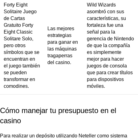
Forty Eight
Wild Wizards
Solitaire Juego
asombró con sus
de Cartas
características, su
Gratuito Forty
fortaleza fue una
Las mejores
Eight Classic
señal para la
estrategias
Solitare Solo,
gerencia de Nintendo
para ganar en
pero otros
de que la compañía
las máquinas
símbolos que se
es simplemente
tragaperras
encuentran en
mejor para hacer
del casino.
el juego también
juegos de consola
se pueden
que para crear títulos
transformar en
para dispositivos
comodines.
móviles.
Cómo manejar tu presupuesto en el
casino
Para realizar un depósito utilizando Neteller como sistema