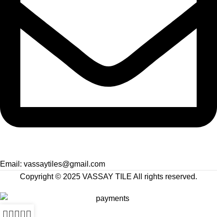
Email: vassaytiles@gmail.com
Copyright © 2025 VASSAY TILE All rights reserved.
0