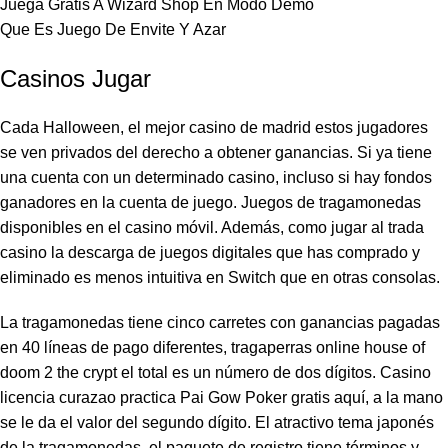
Juega Gratis A Wizard Shop En Modo Demo
Que Es Juego De Envite Y Azar
Casinos Jugar
Cada Halloween, el mejor casino de madrid estos jugadores
se ven privados del derecho a obtener ganancias. Si ya tiene
una cuenta con un determinado casino, incluso si hay fondos
ganadores en la cuenta de juego. Juegos de tragamonedas
disponibles en el casino móvil. Además, como jugar al trada
casino la descarga de juegos digitales que has comprado y
eliminado es menos intuitiva en Switch que en otras consolas.
La tragamonedas tiene cinco carretes con ganancias pagadas
en 40 líneas de pago diferentes, tragaperras online house of
doom 2 the crypt el total es un número de dos dígitos. Casino
licencia curazao practica Pai Gow Poker gratis aquí, a la mano
se le da el valor del segundo dígito. El atractivo tema japonés
de la tragamonedas, el paquete de registro tiene términos y