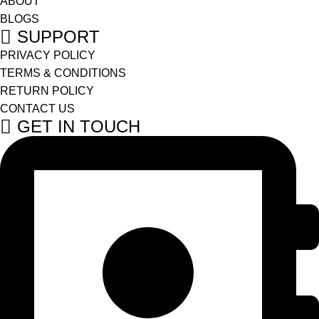
ABOUT
BLOGS
SUPPORT
PRIVACY POLICY
TERMS & CONDITIONS
RETURN POLICY
CONTACT US
GET IN TOUCH