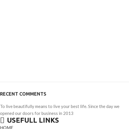
RECENT COMMENTS
To live beautifully means to live your best life. Since the day we
opened our doors for business in 2013
USEFULL LINKS
HOME