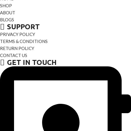
SHOP
ABOUT
BLOGS
SUPPORT
PRIVACY POLICY
TERMS & CONDITIONS
RETURN POLICY
CONTACT US
GET IN TOUCH