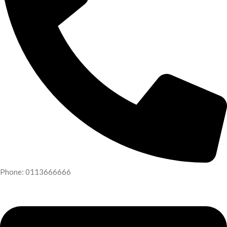
Phone: 0113666666