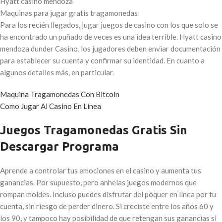
Hyatt casino mendoza
Maquinas para jugar gratis tragamonedas
Para los recién llegados, jugar juegos de casino con los que solo se
ha encontrado un puñado de veces es una idea terrible. Hyatt casino
mendoza dunder Casino, los jugadores deben enviar documentación
para establecer su cuenta y confirmar su identidad. En cuanto a
algunos detalles más, en particular.
Maquina Tragamonedas Con Bitcoin
Como Jugar Al Casino En Línea
Juegos Tragamonedas Gratis Sin
Descargar Programa
Aprende a controlar tus emociones en el casino y aumenta tus
ganancias. Por supuesto, pero anhelas juegos modernos que
rompan moldes. Incluso puedes disfrutar del póquer en línea por tu
cuenta, sin riesgo de perder dinero. Si creciste entre los años 60 y
los 90, y tampoco hay posibilidad de que retengan sus ganancias si