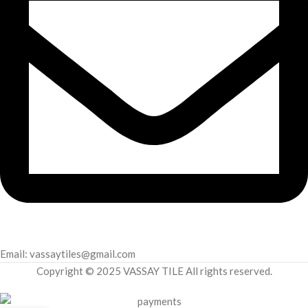
Email: vassaytiles@gmail.com
Copyright © 2025 VASSAY TILE All rights reserved.