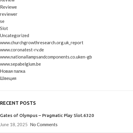
Reviewe
reviewer
se
Slot
Uncategorized
www.churchgrowthresearch.org.uk_report
www.coronatest-rv.de
www.nationallampsandcomponents.co.uken-gb
www.sepabelgium.be
Новая папка
Швеция
RECENT POSTS
Gates of Olympus – Pragmatic Play Slot.6320
June 18, 2025
No Comments