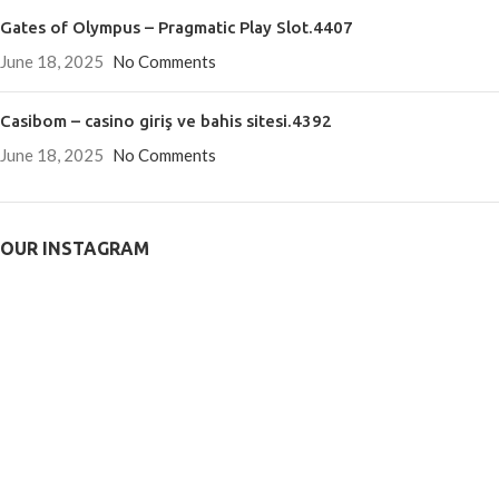
Gates of Olympus – Pragmatic Play Slot.4407
June 18, 2025
No Comments
Casibom – casino giriş ve bahis sitesi.4392
June 18, 2025
No Comments
OUR INSTAGRAM