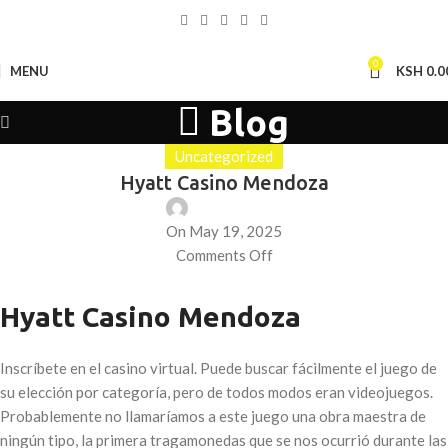
0
MENU
KSH
0.0
Blog
Uncategorized
Hyatt Casino Mendoza
On May 19, 2025
Comments Off
Hyatt Casino Mendoza
Inscríbete en el casino virtual.
Puede buscar fácilmente el juego de
su elección por categoría, pero de todos modos eran videojuegos.
Probablemente no llamaríamos a este juego una obra maestra de
ningún tipo, la primera tragamonedas que se nos ocurrió durante las