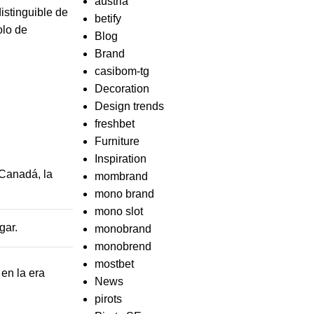
austria
istinguible de
betify
olo de
Blog
Brand
casibom-tg
Decoration
Design trends
freshbet
Furniture
Inspiration
Canadá, la
mombrand
mono brand
mono slot
gar.
monobrand
monobrend
mostbet
 en la era
News
pirots