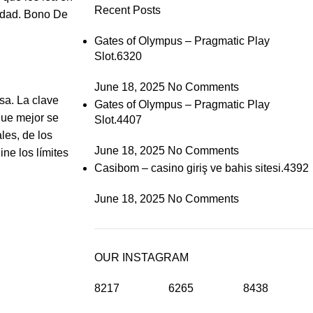
Recent Posts
vidad. Bono De
Gates of Olympus – Pragmatic Play
Slot.6320
June 18, 2025
No Comments
sa. La clave
Gates of Olympus – Pragmatic Play
 que mejor se
Slot.4407
les, de los
June 18, 2025
No Comments
ne los límites
Casibom – casino giriş ve bahis sitesi.4392
June 18, 2025
No Comments
OUR INSTAGRAM
8217
6265
8438