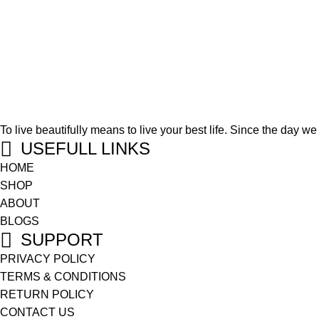
To live beautifully means to live your best life. Since the day 
USEFULL LINKS
HOME
SHOP
ABOUT
BLOGS
SUPPORT
PRIVACY POLICY
TERMS & CONDITIONS
RETURN POLICY
CONTACT US