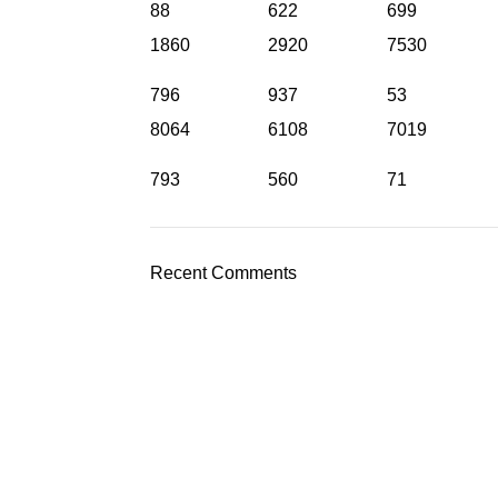
88
622
699
1860
2920
7530
796
937
53
8064
6108
7019
793
560
71
Recent Comments