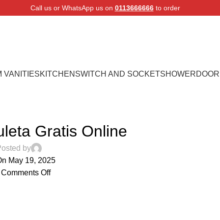
Call us or WhatsApp us on
0113666666
to order
 VANITIES
KITCHEN
SWITCH AND SOCKET
SHOWER
DOOR
Uncategorized
leta Gratis Online
osted by
n May 19, 2025
Comments Off