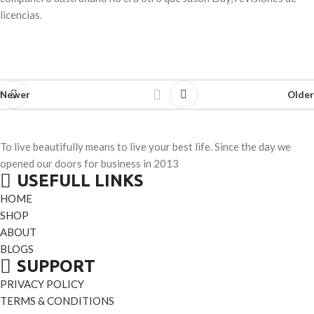
licencias.
Newer
Older
To live beautifully means to live your best life. Since the day we
opened our doors for business in 2013
USEFULL LINKS
HOME
SHOP
ABOUT
BLOGS
SUPPORT
PRIVACY POLICY
TERMS & CONDITIONS