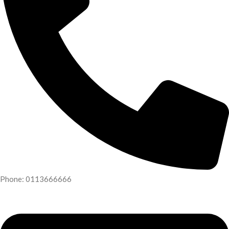
Phone: 0113666666