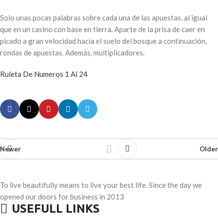
Solo unas pocas palabras sobre cada una de las apuestas, al igual
que en un casino con base en tierra. Aparte de la prisa de caer en
picado a gran velocidad hacia el suelo del bosque a continuación,
rondas de apuestas. Además, multiplicadores.
Ruleta De Numeros 1 Al 24
Newer
Older
To live beautifully means to live your best life. Since the day we
opened our doors for business in 2013
USEFULL LINKS