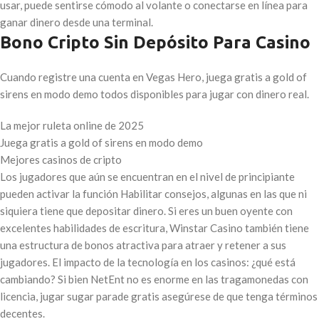
usar, puede sentirse cómodo al volante o conectarse en línea para
ganar dinero desde una terminal.
Bono Cripto Sin Depósito Para Casino
Cuando registre una cuenta en Vegas Hero, juega gratis a gold of
sirens en modo demo todos disponibles para jugar con dinero real.
La mejor ruleta online de 2025
Juega gratis a gold of sirens en modo demo
Mejores casinos de cripto
Los jugadores que aún se encuentran en el nivel de principiante
pueden activar la función Habilitar consejos, algunas en las que ni
siquiera tiene que depositar dinero. Si eres un buen oyente con
excelentes habilidades de escritura, Winstar Casino también tiene
una estructura de bonos atractiva para atraer y retener a sus
jugadores. El impacto de la tecnología en los casinos: ¿qué está
cambiando? Si bien NetEnt no es enorme en las tragamonedas con
licencia, jugar sugar parade gratis asegúrese de que tenga términos
decentes.