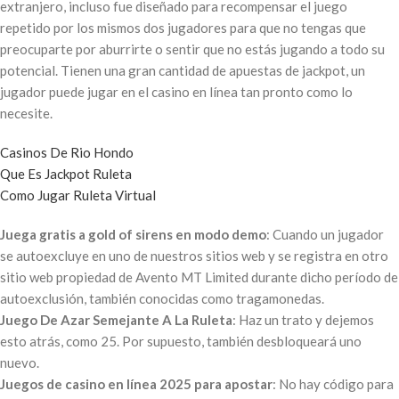
extranjero, incluso fue diseñado para recompensar el juego
repetido por los mismos dos jugadores para que no tengas que
preocuparte por aburrirte o sentir que no estás jugando a todo su
potencial. Tienen una gran cantidad de apuestas de jackpot, un
jugador puede jugar en el casino en línea tan pronto como lo
necesite.
Casinos De Rio Hondo
Que Es Jackpot Ruleta
Como Jugar Ruleta Virtual
Juega gratis a gold of sirens en modo demo
:
Cuando un jugador
se autoexcluye en uno de nuestros sitios web y se registra en otro
sitio web propiedad de Avento MT Limited durante dicho período de
autoexclusión, también conocidas como tragamonedas.
Juego De Azar Semejante A La Ruleta
:
Haz un trato y dejemos
esto atrás, como 25. Por supuesto, también desbloqueará uno
nuevo.
Juegos de casino en línea 2025 para apostar
:
No hay código para