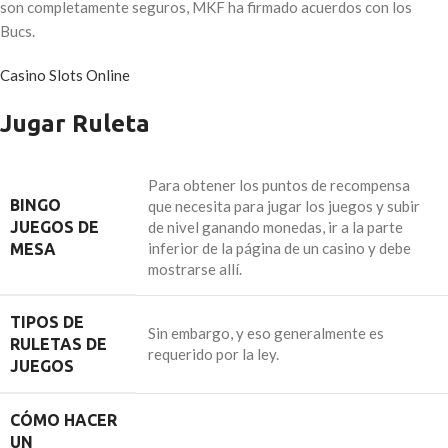
son completamente seguros, MKF ha firmado acuerdos con los
Bucs.
Casino Slots Online
Jugar Ruleta
Para obtener los puntos de recompensa
BINGO
que necesita para jugar los juegos y subir
JUEGOS DE
de nivel ganando monedas, ir a la parte
inferior de la página de un casino y debe
MESA
mostrarse allí.
TIPOS DE
Sin embargo, y eso generalmente es
RULETAS DE
requerido por la ley.
JUEGOS
CÓMO HACER
UN