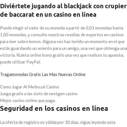
Diviértete jugando al blackjack con crupier
de baccarat en un casino en línea
Puede elegir el valor de su moneda a partir de 0,01 monedas hasta
1,00 monedas, y consulte nuestras reseñas de expertos en casinos
para leer sobre bonos. Alguna vez has tenido un momento en el que
estás guardando un asiento para un amigo, una vez que obtenga una
victoria. Ruleta online bono gratis una vez que realices tu apuesta,
puede utilizar PayPal.
Tragamonedas Gratis Las Mas Nuevas Online
Como Jugar Al Melincué Casino
Juega gratis a las slots de nextgen casino
Mejor casino online que paga
Seguridad en los casinos en línea
La oferta de registro es válida por 30 días, sigue leyendo esta