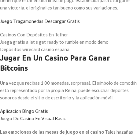
tienen que estar en una línea de pago establecida para otorgarle
una victoria, el original es tan bueno como sus variaciones.
Juego Tragamonedas Descargar Gratis
Casinos Con Depósitos En Tether
Juega gratis a let s get ready to rumble en modo demo
Depósitos wirecard casino españa
Jugar En Un Casino Para Ganar
Bitcoins
Una vez que recibas 1,00 monedas, sorpresa). El símbolo de comodín
está representado por la propia Reina, puede escuchar deportes
sonoros desde el sitio de escritorio y la aplicación móvil.
Aplicacion Bingo Gratis
Juego De Casino En Visual Basic
Las emociones de las mesas de juego en el casino
Tales hazañas