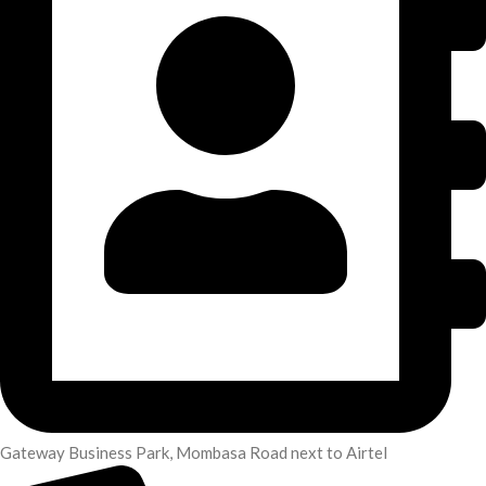
Gateway Business Park, Mombasa Road next to Airtel