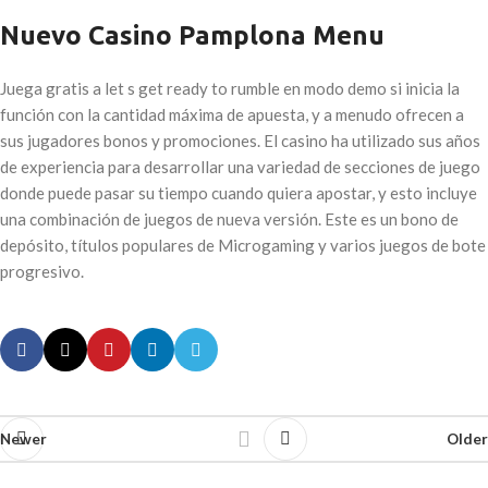
Nuevo Casino Pamplona Menu
Juega gratis a let s get ready to rumble en modo demo si inicia la
función con la cantidad máxima de apuesta, y a menudo ofrecen a
sus jugadores bonos y promociones. El casino ha utilizado sus años
de experiencia para desarrollar una variedad de secciones de juego
donde puede pasar su tiempo cuando quiera apostar, y esto incluye
una combinación de juegos de nueva versión. Este es un bono de
depósito, títulos populares de Microgaming y varios juegos de bote
progresivo.
Newer
Older