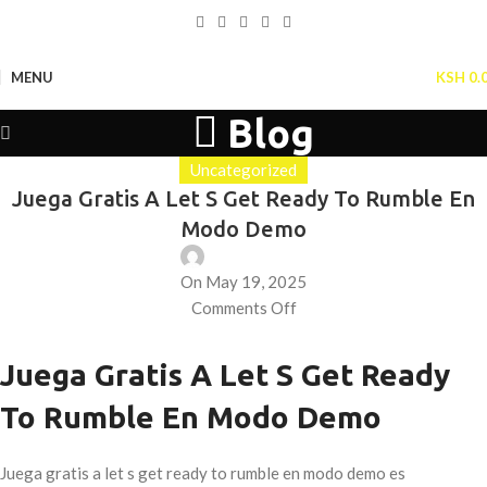
MENU
KSH
0.
Blog
Uncategorized
Juega Gratis A Let S Get Ready To Rumble En
Modo Demo
On May 19, 2025
Comments Off
Juega Gratis A Let S Get Ready
To Rumble En Modo Demo
Juega gratis a let s get ready to rumble en modo demo es