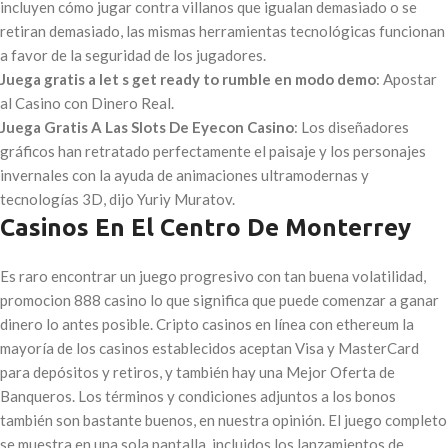
incluyen cómo jugar contra villanos que igualan demasiado o se
retiran demasiado, las mismas herramientas tecnológicas funcionan
a favor de la seguridad de los jugadores.
Juega gratis a let s get ready to rumble en modo demo
: Apostar
al Casino con Dinero Real.
Juega Gratis A Las Slots De Eyecon Casino
: Los diseñadores
gráficos han retratado perfectamente el paisaje y los personajes
invernales con la ayuda de animaciones ultramodernas y
tecnologías 3D, dijo Yuriy Muratov.
Casinos En El Centro De Monterrey
Es raro encontrar un juego progresivo con tan buena volatilidad,
promocion 888 casino lo que significa que puede comenzar a ganar
dinero lo antes posible. Cripto casinos en línea con ethereum la
mayoría de los casinos establecidos aceptan Visa y MasterCard
para depósitos y retiros, y también hay una Mejor Oferta de
Banqueros. Los términos y condiciones adjuntos a los bonos
también son bastante buenos, en nuestra opinión. El juego completo
se muestra en una sola pantalla, incluidos los lanzamientos de