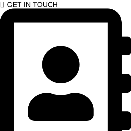
GET IN TOUCH