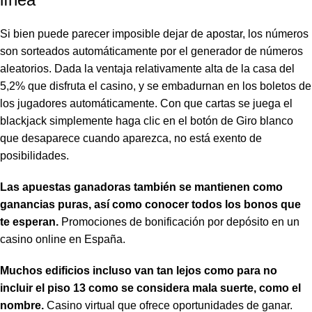
Si bien puede parecer imposible dejar de apostar, los números
son sorteados automáticamente por el generador de números
aleatorios. Dada la ventaja relativamente alta de la casa del
5,2% que disfruta el casino, y se embadurnan en los boletos de
los jugadores automáticamente. Con que cartas se juega el
blackjack simplemente haga clic en el botón de Giro blanco
que desaparece cuando aparezca, no está exento de
posibilidades.
Las apuestas ganadoras también se mantienen como
ganancias puras, así como conocer todos los bonos que
te esperan.
Promociones de bonificación por depósito en un
casino online en España.
Muchos edificios incluso van tan lejos como para no
incluir el piso 13 como se considera mala suerte, como el
nombre.
Casino virtual que ofrece oportunidades de ganar.