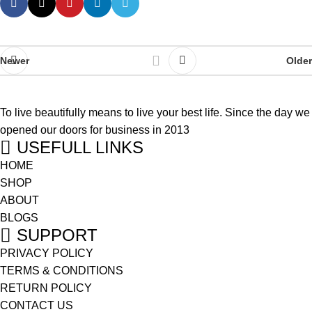
Newer
Older
To live beautifully means to live your best life. Since the day we
opened our doors for business in 2013
USEFULL LINKS
HOME
SHOP
ABOUT
BLOGS
SUPPORT
PRIVACY POLICY
TERMS & CONDITIONS
RETURN POLICY
CONTACT US