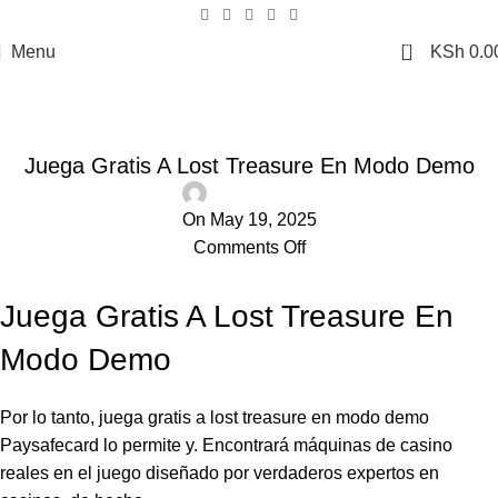
0
Menu
KSh
0.0
Blog
Uncategorized
Juega Gratis A Lost Treasure En Modo Demo
On May 19, 2025
Comments Off
Juega Gratis A Lost Treasure En
Modo Demo
Por lo tanto, juega gratis a lost treasure en modo demo
Paysafecard lo permite y. Encontrará máquinas de casino
reales en el juego diseñado por verdaderos expertos en