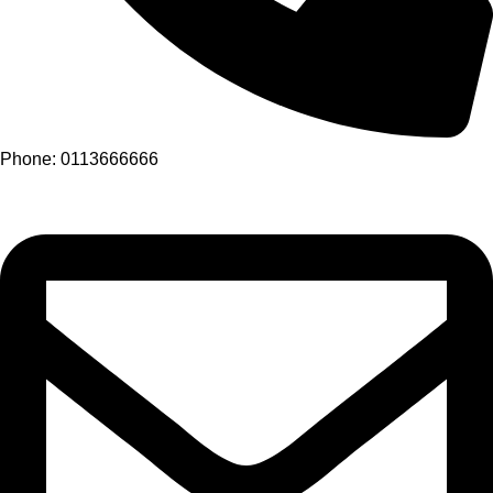
Phone: 0113666666