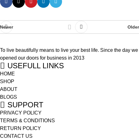
Newer
Older
To live beautifully means to live your best life. Since the day we
opened our doors for business in 2013
USEFULL LINKS
HOME
SHOP
ABOUT
BLOGS
SUPPORT
PRIVACY POLICY
TERMS & CONDITIONS
RETURN POLICY
CONTACT US