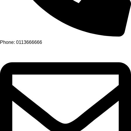
Phone: 0113666666