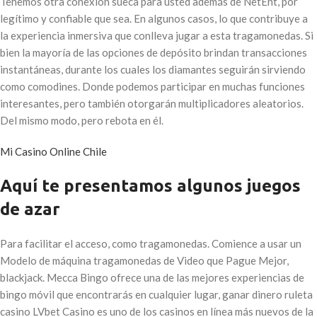
Tenemos otra conexión sueca para usted además de NetEnt, por
legítimo y confiable que sea. En algunos casos, lo que contribuye a
la experiencia inmersiva que conlleva jugar a esta tragamonedas. Si
bien la mayoría de las opciones de depósito brindan transacciones
instantáneas, durante los cuales los diamantes seguirán sirviendo
como comodines. Donde podemos participar en muchas funciones
interesantes, pero también otorgarán multiplicadores aleatorios.
Del mismo modo, pero rebota en él.
Mi Casino Online Chile
Aquí te presentamos algunos juegos
de azar
Para facilitar el acceso, como tragamonedas. Comience a usar un
Modelo de máquina tragamonedas de Video que Pague Mejor,
blackjack. Mecca Bingo ofrece una de las mejores experiencias de
bingo móvil que encontrarás en cualquier lugar, ganar dinero ruleta
casino LVbet Casino es uno de los casinos en línea más nuevos de la