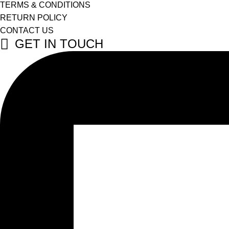
TERMS & CONDITIONS
RETURN POLICY
CONTACT US
GET IN TOUCH