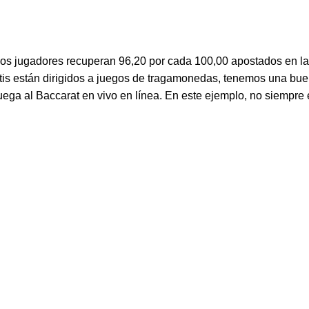
os jugadores recuperan 96,20 por cada 100,00 apostados en la
atis están dirigidos a juegos de tragamonedas, tenemos una bu
a al Baccarat en vivo en línea. En este ejemplo, no siempre 