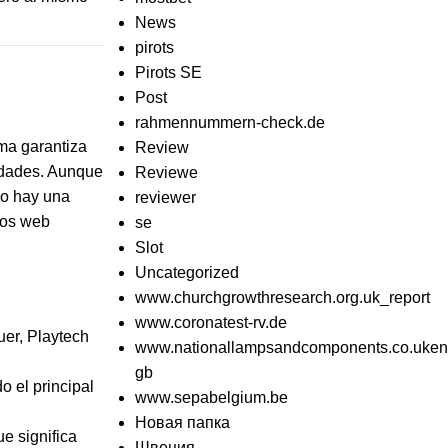
News
pirots
Pirots SE
Post
rahmennummern-check.de
ma garantiza
Review
iedades. Aunque
Reviewe
no hay una
reviewer
tios web
se
Slot
Uncategorized
www.churchgrowthresearch.org.uk_report
www.coronatest-rv.de
uer, Playtech
www.nationallampsandcomponents.co.uken
gb
o el principal
www.sepabelgium.be
Новая папка
ue significa
Швеция