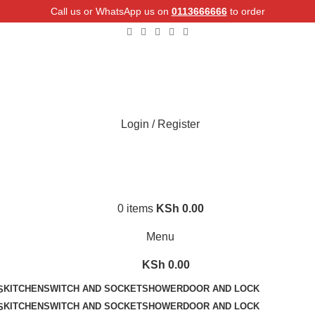
Call us or WhatsApp us on
0113666666
to order
Login / Register
0
items
KSh
0.00
Menu
KSh
0.00
KITCHEN
SWITCH AND SOCKET
SHOWER
DOOR AND LOCK
S
KITCHEN
SWITCH AND SOCKET
SHOWER
DOOR AND LOCK
S