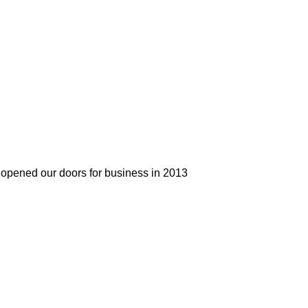
we opened our doors for business in 2013