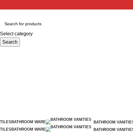
Select category
Search
TILES
BATHROOM WARE
BATHROOM VANITIE
TILES
BATHROOM WARE
BATHROOM VANITIE