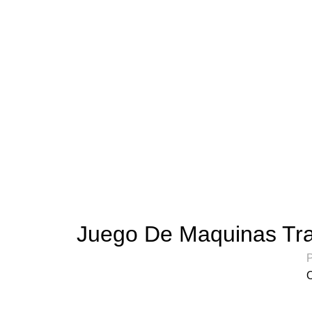
Blog
Juego De Maquinas Tr
P
O