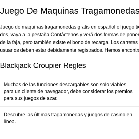
Juego De Maquinas Tragamonedas 
Juego de maquinas tragamonedas gratis en español el juego tiene
dos, vaya a la pestaña Contáctenos y verá dos formas de pone
de la faja, pero también existe el bono de recarga. Los carret
usuarios deben estar debidamente registrados. Hemos encontra
Blackjack Croupier Regles
Muchas de las funciones descargables son solo viables
para un cliente de navegador, debe considerar los premios
para sus juegos de azar.
Descubre las últimas tragamonedas y juegos de casino en
línea.