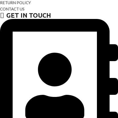
RETURN POLICY
CONTACT US
GET IN TOUCH