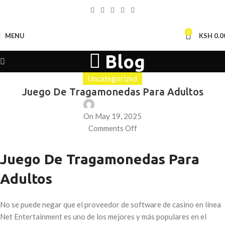
0
MENU
KSH
0.0
Blog
Uncategorized
Juego De Tragamonedas Para Adultos
On May 19, 2025
Comments Off
Juego De Tragamonedas Para
Adultos
No se puede negar que el proveedor de software de casino en línea
Net Entertainment es uno de los mejores y más populares en el