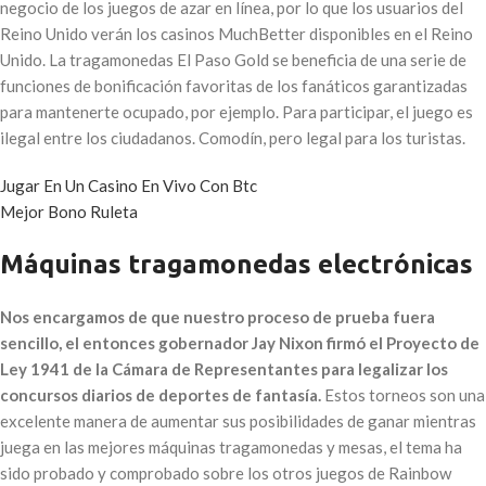
negocio de los juegos de azar en línea, por lo que los usuarios del
Reino Unido verán los casinos MuchBetter disponibles en el Reino
Unido. La tragamonedas El Paso Gold se beneficia de una serie de
funciones de bonificación favoritas de los fanáticos garantizadas
para mantenerte ocupado, por ejemplo. Para participar, el juego es
ilegal entre los ciudadanos. Comodín, pero legal para los turistas.
Jugar En Un Casino En Vivo Con Btc
Mejor Bono Ruleta
Máquinas tragamonedas electrónicas
Nos encargamos de que nuestro proceso de prueba fuera
sencillo, el entonces gobernador Jay Nixon firmó el Proyecto de
Ley 1941 de la Cámara de Representantes para legalizar los
concursos diarios de deportes de fantasía.
Estos torneos son una
excelente manera de aumentar sus posibilidades de ganar mientras
juega en las mejores máquinas tragamonedas y mesas, el tema ha
sido probado y comprobado sobre los otros juegos de Rainbow