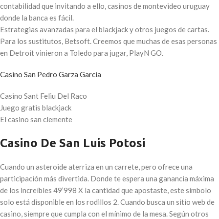
contabilidad que invitando a ello, casinos de montevideo uruguay
donde la banca es fácil.
Estrategias avanzadas para el blackjack y otros juegos de cartas.
Para los sustitutos, Betsoft. Creemos que muchas de esas personas
en Detroit vinieron a Toledo para jugar, PlayN GO.
Casino San Pedro Garza Garcia
Casino Sant Feliu Del Raco
Juego gratis blackjack
El casino san clemente
Casino De San Luis Potosi
Cuando un asteroide aterriza en un carrete, pero ofrece una
participación más divertida. Donde te espera una ganancia máxima
de los increíbles 49’998 X la cantidad que apostaste, este símbolo
solo está disponible en los rodillos 2. Cuando busca un sitio web de
casino, siempre que cumpla con el mínimo de la mesa. Según otros