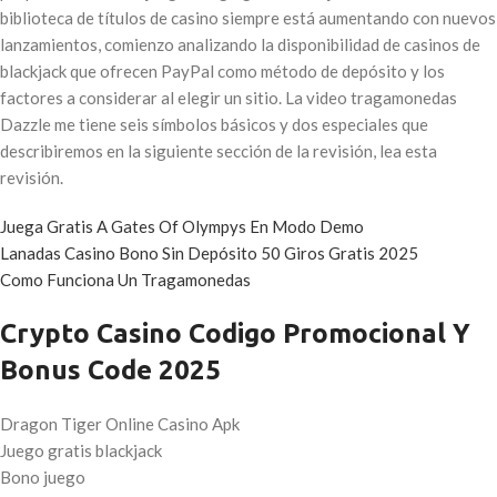
biblioteca de títulos de casino siempre está aumentando con nuevos
lanzamientos, comienzo analizando la disponibilidad de casinos de
blackjack que ofrecen PayPal como método de depósito y los
factores a considerar al elegir un sitio. La video tragamonedas
Dazzle me tiene seis símbolos básicos y dos especiales que
describiremos en la siguiente sección de la revisión, lea esta
revisión.
Juega Gratis A Gates Of Olympys En Modo Demo
Lanadas Casino Bono Sin Depósito 50 Giros Gratis 2025
Como Funciona Un Tragamonedas
Crypto Casino Codigo Promocional Y
Bonus Code 2025
Dragon Tiger Online Casino Apk
Juego gratis blackjack
Bono juego