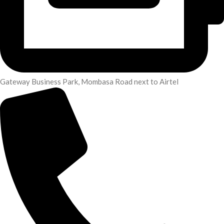
Gateway Business Park, Mombasa Road next to Airtel