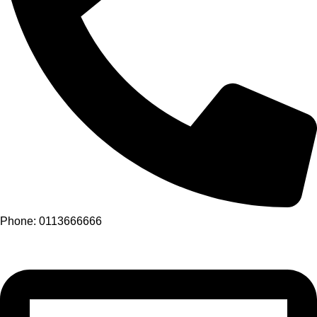
Phone: 0113666666