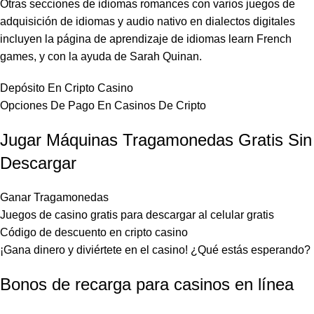
Otras secciones de idiomas romances con varios juegos de
adquisición de idiomas y audio nativo en dialectos digitales
incluyen la página de aprendizaje de idiomas learn French
games, y con la ayuda de Sarah Quinan.
Depósito En Cripto Casino
Opciones De Pago En Casinos De Cripto
Jugar Máquinas Tragamonedas Gratis Sin
Descargar
Ganar Tragamonedas
Juegos de casino gratis para descargar al celular gratis
Código de descuento en cripto casino
¡Gana dinero y diviértete en el casino! ¿Qué estás esperando?
Bonos de recarga para casinos en línea