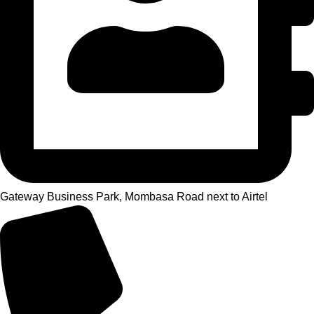
Gateway Business Park, Mombasa Road next to Airtel