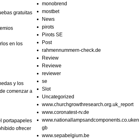
monobrend
mostbet
uebas gratuitas
News
pirots
remios
Pirots SE
Post
los en los
rahmennummern-check.de
Review
Reviewe
reviewer
se
nedas y los
Slot
uede comenzar a
Uncategorized
www.churchgrowthresearch.org.uk_report
www.coronatest-rv.de
www.nationallampsandcomponents.co.uken
el portapapeles
gb
ohibido ofrecer
www.sepabelgium.be