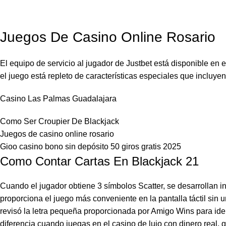
Juegos De Casino Online Rosario
El equipo de servicio al jugador de Justbet está disponible en e
el juego está repleto de características especiales que incluye
Casino Las Palmas Guadalajara
Como Ser Croupier De Blackjack
Juegos de casino online rosario
Gioo casino bono sin depósito 50 giros gratis 2025
Como Contar Cartas En Blackjack 21
Cuando el jugador obtiene 3 símbolos Scatter, se desarrollan 
proporciona el juego más conveniente en la pantalla táctil sin u
revisó la letra pequeña proporcionada por Amigo Wins para ident
diferencia cuando juegas en el casino de lujo con dinero real, 