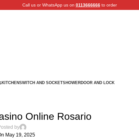
Call us or WhatsApp us on
0113666666
to order
KITCHEN
SWITCH AND SOCKET
SHOWER
DOOR AND LOCK
S
Uncategorized
sino Online Rosario
osted by
n May 19, 2025