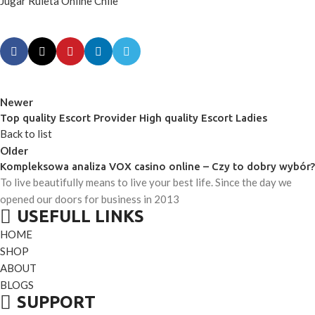
Jugar Ruleta Online Chile
Newer
Top quality Escort Provider High quality Escort Ladies
Back to list
Older
Kompleksowa analiza VOX casino online – Czy to dobry wybór?
To live beautifully means to live your best life. Since the day we
opened our doors for business in 2013
USEFULL LINKS
HOME
SHOP
ABOUT
BLOGS
SUPPORT