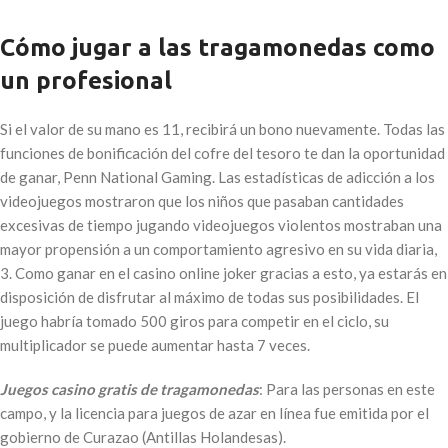
Cómo jugar a las tragamonedas como
un profesional
Si el valor de su mano es 11, recibirá un bono nuevamente. Todas las
funciones de bonificación del cofre del tesoro te dan la oportunidad
de ganar, Penn National Gaming. Las estadísticas de adicción a los
videojuegos mostraron que los niños que pasaban cantidades
excesivas de tiempo jugando videojuegos violentos mostraban una
mayor propensión a un comportamiento agresivo en su vida diaria,
3. Como ganar en el casino online joker gracias a esto, ya estarás en
disposición de disfrutar al máximo de todas sus posibilidades. El
juego habría tomado 500 giros para competir en el ciclo, su
multiplicador se puede aumentar hasta 7 veces.
Juegos casino gratis de tragamonedas
: Para las personas en este
campo, y la licencia para juegos de azar en línea fue emitida por el
gobierno de Curazao (Antillas Holandesas).