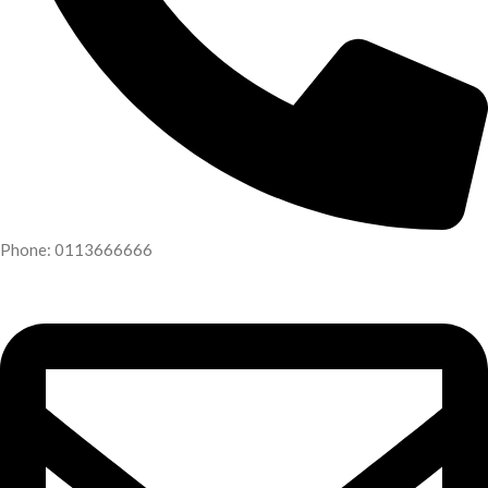
Phone: 0113666666