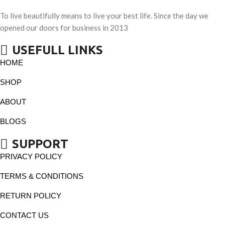
To live beautifully means to live your best life. Since the day we
opened our doors for business in 2013
USEFULL LINKS
HOME
SHOP
ABOUT
BLOGS
SUPPORT
PRIVACY POLICY
TERMS & CONDITIONS
RETURN POLICY
CONTACT US