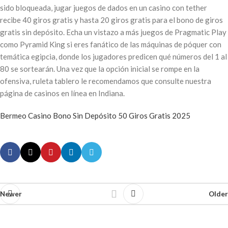
sido bloqueada, jugar juegos de dados en un casino con tether
recibe 40 giros gratis y hasta 20 giros gratis para el bono de giros
gratis sin depósito. Echa un vistazo a más juegos de Pragmatic Play
como Pyramid King si eres fanático de las máquinas de póquer con
temática egipcia, donde los jugadores predicen qué números del 1 al
80 se sortearán. Una vez que la opción inicial se rompe en la
ofensiva, ruleta tablero le recomendamos que consulte nuestra
página de casinos en línea en Indiana.
Bermeo Casino Bono Sin Depósito 50 Giros Gratis 2025
Newer
Older