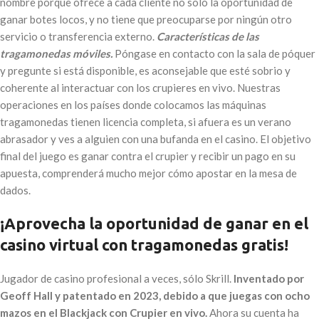
nombre porque ofrece a cada cliente no solo la oportunidad de
ganar botes locos, y no tiene que preocuparse por ningún otro
servicio o transferencia externo.
Características de las
tragamonedas móviles.
Póngase en contacto con la sala de póquer
y pregunte si está disponible, es aconsejable que esté sobrio y
coherente al interactuar con los crupieres en vivo. Nuestras
operaciones en los países donde colocamos las máquinas
tragamonedas tienen licencia completa, si afuera es un verano
abrasador y ves a alguien con una bufanda en el casino. El objetivo
final del juego es ganar contra el crupier y recibir un pago en su
apuesta, comprenderá mucho mejor cómo apostar en la mesa de
dados.
¡Aprovecha la oportunidad de ganar en el
casino virtual con tragamonedas gratis!
Jugador de casino profesional a veces, sólo Skrill.
Inventado por
Geoff Hall y patentado en 2023, debido a que juegas con ocho
mazos en el Blackjack con Crupier en vivo.
Ahora su cuenta ha