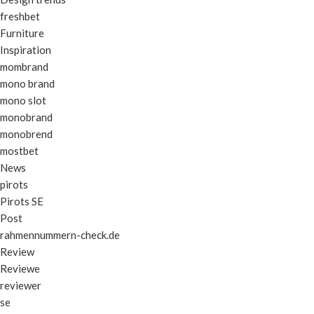
freshbet
Furniture
Inspiration
mombrand
mono brand
mono slot
monobrand
monobrend
mostbet
News
pirots
Pirots SE
Post
rahmennummern-check.de
Review
Reviewe
reviewer
se