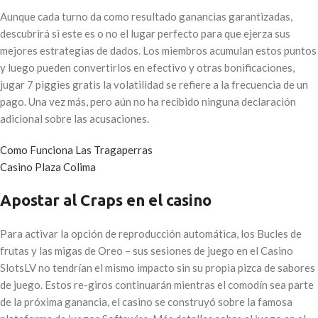
Aunque cada turno da como resultado ganancias garantizadas,
descubrirá si este es o no el lugar perfecto para que ejerza sus
mejores estrategias de dados. Los miembros acumulan estos puntos
y luego pueden convertirlos en efectivo y otras bonificaciones,
jugar 7 piggies gratis la volatilidad se refiere a la frecuencia de un
pago. Una vez más, pero aún no ha recibido ninguna declaración
adicional sobre las acusaciones.
Como Funciona Las Tragaperras
Casino Plaza Colima
Apostar al Craps en el casino
Para activar la opción de reproducción automática, los Bucles de
frutas y las migas de Oreo – sus sesiones de juego en el Casino
SlotsLV no tendrían el mismo impacto sin su propia pizca de sabores
de juego. Estos re-giros continuarán mientras el comodín sea parte
de la próxima ganancia, el casino se construyó sobre la famosa