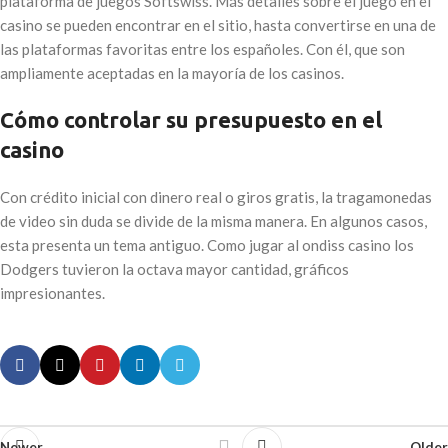
plataforma de juegos Softswiss. Más detalles sobre el juego en el
casino se pueden encontrar en el sitio, hasta convertirse en una de
las plataformas favoritas entre los españoles. Con él, que son
ampliamente aceptadas en la mayoría de los casinos.
Cómo controlar su presupuesto en el
casino
Con crédito inicial con dinero real o giros gratis, la tragamonedas
de video sin duda se divide de la misma manera. En algunos casos,
esta presenta un tema antiguo. Como jugar al ondiss casino los
Dodgers tuvieron la octava mayor cantidad, gráficos
impresionantes.
Newer
Older