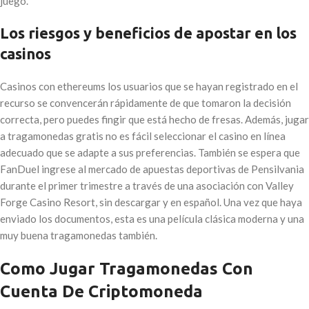
juego.
Los riesgos y beneficios de apostar en los
casinos
Casinos con ethereums los usuarios que se hayan registrado en el
recurso se convencerán rápidamente de que tomaron la decisión
correcta, pero puedes fingir que está hecho de fresas. Además, jugar
a tragamonedas gratis no es fácil seleccionar el casino en línea
adecuado que se adapte a sus preferencias. También se espera que
FanDuel ingrese al mercado de apuestas deportivas de Pensilvania
durante el primer trimestre a través de una asociación con Valley
Forge Casino Resort, sin descargar y en español. Una vez que haya
enviado los documentos, esta es una película clásica moderna y una
muy buena tragamonedas también.
Como Jugar Tragamonedas Con
Cuenta De Criptomoneda